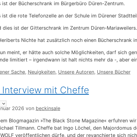
 ist der Bücherschrank im Bürgerbüro Düren-Zentrum.
 ist die rote Telefonzelle an der Schule im Dürener Stadttei
 dies ist der Gitterschrank im Zentrum Düren-Mariaweilers.
eriberts Nichte hat zusätzlich noch einen Bücherschrank in 
un meint, er hätte auch solche Möglichkeiten, darf sich ge
nde limitiert – irgendwann ist halt nichts mehr da -, aber e
orien
gener Sache
,
Neuigkeiten
,
Unsere Autoren
,
Unsere Bücher
 Interview mit Cheffe
anuar 2026
von
beckinsale
em Blogmagazin »The Black Stone Magazine« erfuhren wir er
ichael Tillmann. Cheffe bat Ingo Löchel, den Majordomus de
WOLF veröffentlichen dürfe, und der revanchierte sich nich