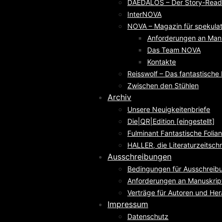
DAEDALOS – Der Story-Reade
InterNOVA
NOVA – Magazin für spekulati
Anforderungen an Man
Das Team NOVA
Kontakte
Reisswolf – Das fantastisch
Zwischen den Stühlen
Archiv
Unsere Neuigkeitenbriefe
Die|QR|Edition [eingestellt]
Fulminant Fantastische Folian
HALLER, die Literaturzeitschri
Ausschreibungen
Bedingungen für Ausschreib
Anforderungen an Manuskrip
Verträge für Autoren und He
Impressum
Datenschutz