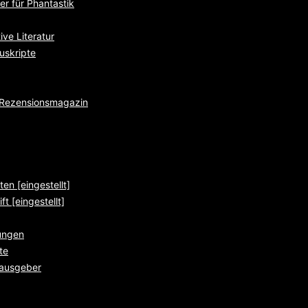
r für Phantastik
ve Literatur
uskripte
e Rezensionsmagazin
ten [eingestellt]
ft [eingestellt]
ungen
te
rausgeber