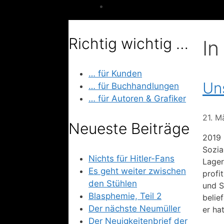
Richtig wichtig …
In
… für Kunden
Un
… für Buchhandlungen
… für Autoren & Grafiker
21. M
Neueste Beiträge
2019 
Sozia
Nichts für Hitler-Fans
Lager
Es geht weiter zwischen
profi
den Stühlen
und S
Blasphemie, Teil 2
belie
Der nächste Neumüller
er ha
Der Neuigkeitenbrief der