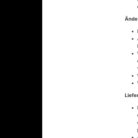
Ände
Liefe