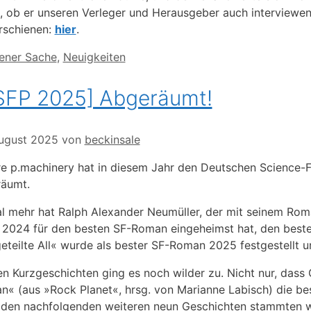
, ob er unseren Verleger und Herausgeber auch interviewen 
rschienen:
hier
.
orien
gener Sache
,
Neuigkeiten
SFP 2025] Abgeräumt!
ugust 2025
von
beckinsale
e p.machinery hat in diesem Jahr den Deutschen Science-Fi
äumt.
l mehr hat Ralph Alexander Neumüller, der mit seinem Ro
2024 für den besten SF-Roman eingeheimst hat, den beste
eteilte All« wurde als bester SF-Roman 2025 festgestellt 
en Kurzgeschichten ging es noch wilder zu. Nicht nur, dass
ean« (aus »Rock Planet«, hrsg. von Marianne Labisch) die be
 den nachfolgenden weiteren neun Geschichten stammten we