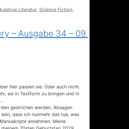
ulative Literatur
,
Science Fiction
,
ery – Ausgabe 34 – 09.
ber hier passen sie. Oder auch nicht.
r, sie in Textform zu bringen und in
 …
erden gestrichen werden, Absagen
 sein, dass ich nunmehr das tue, was
n Manuskripte annehmen. Meine
 zu meinem 70sten Geburtstag 2029