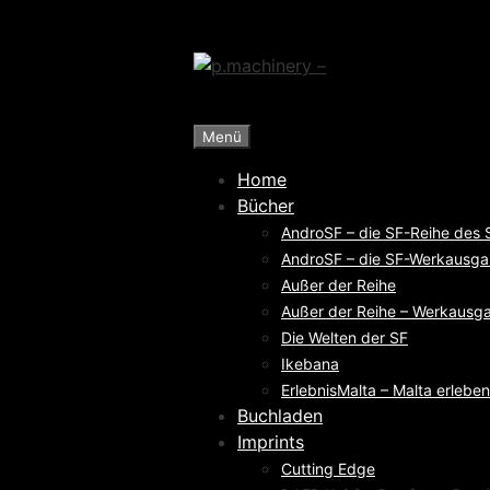
Zum
Inhalt
springen
Menü
Home
Bücher
AndroSF – die SF-Reihe des
AndroSF – die SF-Werkausga
Außer der Reihe
Außer der Reihe – Werkausga
Die Welten der SF
Ikebana
ErlebnisMalta – Malta erleben
Buchladen
Imprints
Cutting Edge