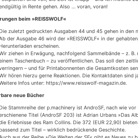
endgültig in Rente gehen. Also … voran, voran!
rungen beim »REISSWOLF«
Die zuletzt gedruckten Ausgaben 44 und 45 gehen in den n
Ab der Ausgabe 46 wird der »REISSWOLF« in der gehabten
Herunterladen erscheinen.
Wir ziehen in Erwägung, nachfolgend Sammelbände – z. B.
einem Taschenbuch – zu veröffentlichen. Das soll den zei
verringern – und für Printabonnenten die Gesamtkosten sen
Wir hören hierzu gerne Reaktionen. Die Kontaktdaten sind j
Weitere Infos unter: https://www.reisswolf-magazin.de.
rbare neue Bücher
Die Stammreihe der p.machinery ist AndroSF, nach wie vo
erschienene Titel (AndroSF 203) ist Adrian Urbans »Das 
die Erlebnisse des Ram Collins. Die 372 (EUR 22,90) biete
passend zum Titel – wirklich bedrückende Geschichte.
Auch aus der Reihe
»Die Welten der SF«
gibt es Neues zu b