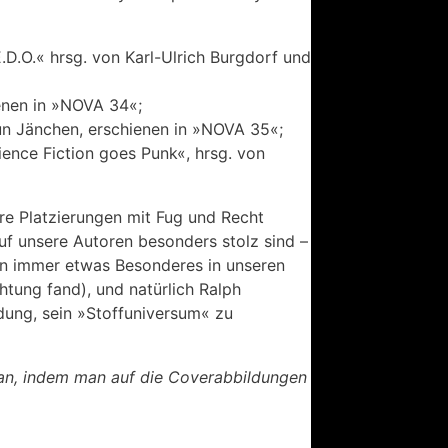
D.O.« hrsg. von Karl-Ulrich Burgdorf und
ienen in »NOVA 34«;
un Jänchen, erschienen in »NOVA 35«;
cience Fiction goes Punk«, hrsg. von
hre Platzierungen mit Fug und Recht
auf unsere Autoren besonders stolz sind –
hon immer etwas Besonderes in unseren
tung fand), und natürlich Ralph
dung, sein »Stoffuniversum« zu
an, indem man auf die Coverabbildungen