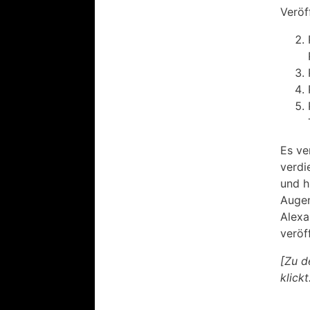
Veröf
Es ve
verdi
und h
Augen
Alexa
veröf
[Zu d
klickt