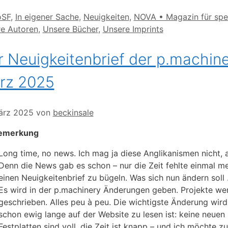
orien
oSF
,
In eigener Sache
,
Neuigkeiten
,
NOVA • Magazin für spek
e Autoren
,
Unsere Bücher
,
Unsere Imprints
 Neuigkeitenbrief der p.machin
rz 2025
ärz 2025
von
beckinsale
emerkung
Long time, no news. Ich mag ja diese Anglikanismen nicht, a
Denn die News gab es schon – nur die Zeit fehlte einmal meh
einen Neuigkeitenbrief zu bügeln. Was sich nun ändern soll
Es wird in der p.machinery Änderungen geben. Projekte w
geschrieben. Alles peu à peu. Die wichtigste Änderung wird
schon ewig lange auf der Website zu lesen ist: keine neue
Festplatten sind voll, die Zeit ist knapp – und ich möchte