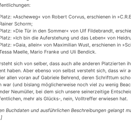
fentlichungen:
Platz: »Ascheweg« von Robert Corvus, erschienen in »C.R.E.
Rainer Schorm;
Platz: »Die Tür in den Sommer« von Ulf Fildebrandt, ersch
Platz: »Ich bin die Auferstehung und das Leben« von Heidr
Platz: »Gaia, allein« von Maximilian Wust, erschienen in »S
Tessa Maelle, Mario Franke und Uli Bendick.
rsteht sich von selber, dass auch alle anderen Platzierten i
ent haben. Aber ebenso von selbst versteht sich, dass wir 
ier allen voran auf Gabriele Behrend, deren Schrifttum sc
 war (und bislang möglicherweise noch viel zu wenig Beach
nder Neumüller, bei dem sich unsere seinerzeitige Entschei
fentlichen, mehr als Glücks-, nein, Volltreffer erwiesen hat.
en Buchdaten und ausführlichen Beschreibungen gelangt m
.]