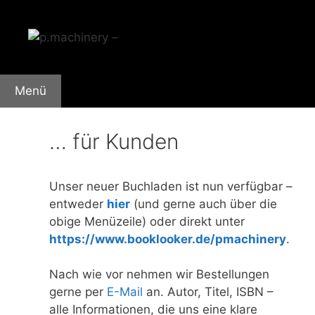
Zum
Inhalt
springen
Menü
… für Kunden
Unser neuer Buchladen ist nun verfügbar –
entweder
hier
(und gerne auch über die
obige Menüzeile) oder direkt unter
https://www.booklooker.de/pmachinery
.
Nach wie vor nehmen wir Bestellungen
gerne per
E-Mail
an. Autor, Titel, ISBN –
alle Informationen, die uns eine klare