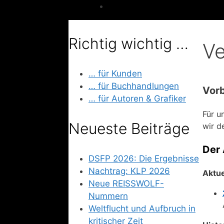
Richtig wichtig …
Ve
… für Kunden
… für Buchhandlungen
Vor
… für Autoren & Grafiker
Für u
Neueste Beiträge
wir d
Der 
DSFP 2026: Die Ergebnisse
Nachtrag: KLP 2026
Aktue
Neue REISSWOLF-
Nummern
Weltflucht und Aufbruch in
kritischer Zeit