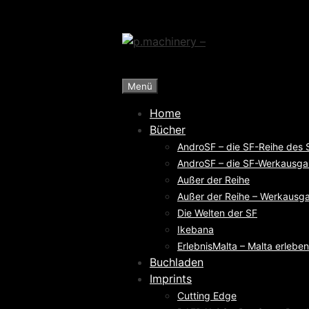
Zum
Inhalt
springen
Menü
Home
Bücher
AndroSF – die SF-Reihe des
AndroSF – die SF-Werkausga
Außer der Reihe
Außer der Reihe – Werkausga
Die Welten der SF
Ikebana
ErlebnisMalta – Malta erleben
Buchladen
Imprints
Cutting Edge