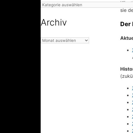
Künst
Kategorien
sie d
Archiv
Der
Aktue
Archiv
Histo
(zukü