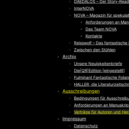
DAEDALOS – Der Story-Reade
InterNOVA
NOVA – Magazin für spekulati
Anforderungen an Man
Das Team NOVA
Kontakte
Reisswolf – Das fantastisch
Zwischen den Stühlen
Archiv
Unsere Neuigkeitenbriefe
Die|QR|Edition [eingestellt]
Fulminant Fantastische Folian
HALLER, die Literaturzeitschri
Ausschreibungen
Bedingungen für Ausschreib
Anforderungen an Manuskrip
Verträge für Autoren und He
Impressum
Datenschutz