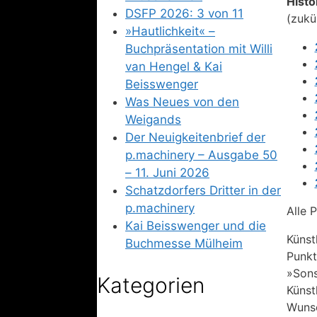
Histo
DSFP 2026: 3 von 11
(zukü
»Hautlichkeit« –
Buchpräsentation mit Willi
van Hengel & Kai
Beisswenger
Was Neues von den
Weigands
Der Neuigkeitenbrief der
p.machinery – Ausgabe 50
– 11. Juni 2026
Schatzdorfers Dritter in der
p.machinery
Alle 
Kai Beisswenger und die
Künst
Buchmesse Mülheim
Punkt
»Sons
Kategorien
Künst
Wunsc