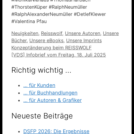
#ThorstenKüper #RalphNeumüller
#RalphAlexanderNeumüller #DetlefKlewer
#Valentina Pfau
Kategorien
Neuigkeiten
,
Reisswolf
,
Unsere Autoren
,
Unsere
Bücher
,
Unsere eBooks
,
Unsere Imprints
Konzeptänderung beim REISSWOLF
[VDS] Infobrief vom Freitag, 18. Juli 2025
Richtig wichtig …
… für Kunden
… für Buchhandlungen
… für Autoren & Grafiker
Neueste Beiträge
DSFP 2026: Die Ergebnisse