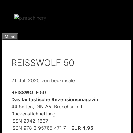
Zum
Inhalt
springen
Menü
REISSWOLF 50
21. Juli 2025
von
beckinsale
REISSWOLF 50
Das fantastische Rezensionsmagazin
44 Seiten, DIN A5, Broschur mit
Rückenstichheftung
ISSN 2942-1837
ISBN 978 3 95765 471 7 –
EUR 4,95