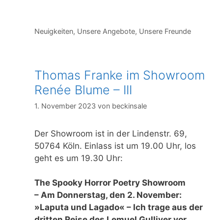
Kategorien
Neuigkeiten
,
Unsere Angebote
,
Unsere Freunde
Thomas Franke im Showroom
Renée Blume – III
1. November 2023
von
beckinsale
Der Showroom ist in der Lindenstr. 69,
50764 Köln. Einlass ist um 19.00 Uhr, los
geht es um 19.30 Uhr:
The Spooky Horror Poetry Showroom
– Am Donnerstag, den 2. November:
»Laputa und Lagado« – Ich trage aus der
dritten Reise des Lemuel Gulliver vor.