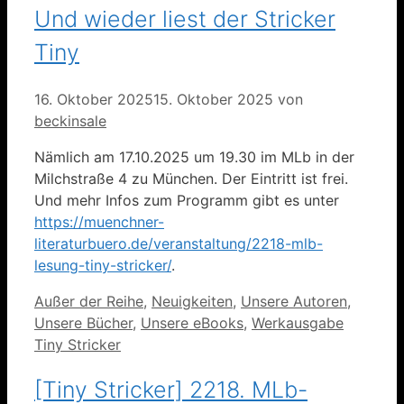
Und wieder liest der Stricker
Tiny
16. Oktober 2025
15. Oktober 2025
von
beckinsale
Nämlich am 17.10.2025 um 19.30 im MLb in der
Milchstraße 4 zu München. Der Eintritt ist frei.
Und mehr Infos zum Programm gibt es unter
https://muenchner-
literaturbuero.de/veranstaltung/2218-mlb-
lesung-tiny-stricker/
.
Kategorien
Außer der Reihe
,
Neuigkeiten
,
Unsere Autoren
,
Unsere Bücher
,
Unsere eBooks
,
Werkausgabe
Tiny Stricker
[Tiny Stricker] 2218. MLb-