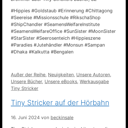
#Hippies #Goldstaub #Erinnerung #Chittagong
#Seereise #Missionsschule #RikschaShop
#ShipChandler #SeamensWelfareInstitute
#SeamensWelfareOffice #SunSister #MoonSister
#StarSister #Seerosenteich #Hippieszene
#Paradies #Jutehändler #Monsun #Sampan
#Dhaka #Kalkutta #Bengalen
Kategorien
Außer der Reihe
,
Neuigkeiten
,
Unsere Autoren
,
Unsere Bücher
,
Unsere eBooks
,
Werkausgabe
Tiny Stricker
Tiny Stricker auf der Hörbahn
16. Juni 2024
von
beckinsale