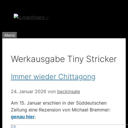
Zum
Inhalt
springen
Menü
Werkausgabe Tiny Stricker
Immer wieder Chittagong
24. Januar 2026
von
beckinsale
Am 15. Januar erschien in der Süddeutschen
Zeitung eine Rezension von Michael Bremmer:
genau hier
.