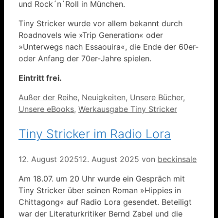
und Rock´n´Roll in München.
Tiny Stricker wurde vor allem bekannt durch
Roadnovels wie »Trip Generation« oder
»Unterwegs nach Essaouira«, die Ende der 60er-
oder Anfang der 70er-Jahre spielen.
Eintritt frei.
Kategorien
Außer der Reihe
,
Neuigkeiten
,
Unsere Bücher
,
Unsere eBooks
,
Werkausgabe Tiny Stricker
Tiny Stricker im Radio Lora
12. August 2025
12. August 2025
von
beckinsale
Am 18.07. um 20 Uhr wurde ein Gespräch mit
Tiny Stricker über seinen Roman »Hippies in
Chittagong« auf Radio Lora gesendet. Beteiligt
war der Literaturkritiker Bernd Zabel und die