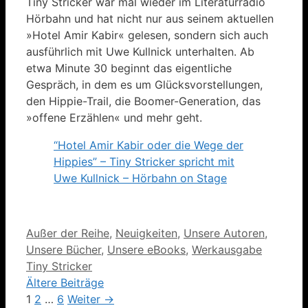
Tiny Stricker war mal wieder im Literaturradio
Hörbahn und hat nicht nur aus seinem aktuellen
»Hotel Amir Kabir« gelesen, sondern sich auch
ausführlich mit Uwe Kullnick unterhalten. Ab
etwa Minute 30 beginnt das eigentliche
Gespräch, in dem es um Glücksvorstellungen,
den Hippie-Trail, die Boomer-Generation, das
»offene Erzählen« und mehr geht.
“Hotel Amir Kabir oder die Wege der
Hippies” – Tiny Stricker spricht mit
Uwe Kullnick – Hörbahn on Stage
Kategorien
Außer der Reihe
,
Neuigkeiten
,
Unsere Autoren
,
Unsere Bücher
,
Unsere eBooks
,
Werkausgabe
Tiny Stricker
Ältere Beiträge
Seite
Seite
Seite
1
2
…
6
Weiter
→