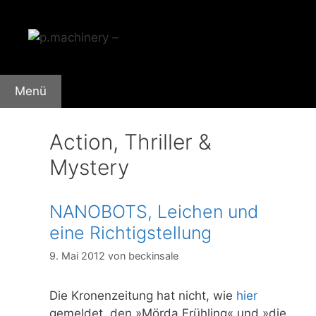
Zum
Inhalt
springen
Menü
Action, Thriller &
Mystery
NANOBOTS, Leichen und
eine Richtigstellung
9. Mai 2012
von
beckinsale
Die Kronenzeitung hat nicht, wie
hier
gemeldet, den »Mörda Frühling« und »die