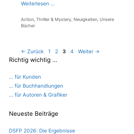
Weiterlesen …
Kategorien
Action, Thriller & Mystery
,
Neuigkeiten
,
Unsere
Bücher
Seite
Seite
Seite
Seite
←
Zurück
1
2
3
4
Weiter
→
Richtig wichtig …
… für Kunden
… für Buchhandlungen
… für Autoren & Grafiker
Neueste Beiträge
DSFP 2026: Die Ergebnisse