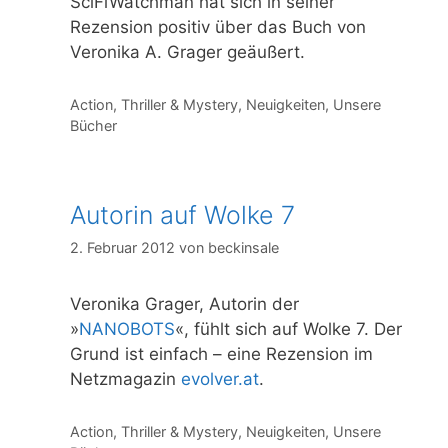
SciFiWatchman hat sich in seiner
Rezension positiv über das Buch von
Veronika A. Grager geäußert.
Kategorien
Action, Thriller & Mystery
,
Neuigkeiten
,
Unsere
Bücher
Autorin auf Wolke 7
2. Februar 2012
von
beckinsale
Veronika Grager, Autorin der
»
NANOBOTS
«, fühlt sich auf Wolke 7. Der
Grund ist einfach – eine Rezension im
Netzmagazin
evolver.at
.
Kategorien
Action, Thriller & Mystery
,
Neuigkeiten
,
Unsere