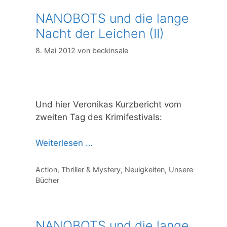
NANOBOTS und die lange
Nacht der Leichen (II)
8. Mai 2012
von
beckinsale
Und hier Veronikas Kurzbericht vom
zweiten Tag des Krimifestivals:
Weiterlesen …
Kategorien
Action, Thriller & Mystery
,
Neuigkeiten
,
Unsere
Bücher
NANOBOTS und die lange