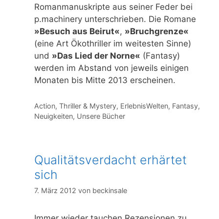
Romanmanuskripte aus seiner Feder bei
p.machinery unterschrieben. Die Romane
»Besuch aus Beirut«
,
»Bruchgrenze«
(eine Art Ökothriller im weitesten Sinne)
und
»Das Lied der Norne«
(Fantasy)
werden im Abstand von jeweils einigen
Monaten bis Mitte 2013 erscheinen.
Kategorien
Action, Thriller & Mystery
,
ErlebnisWelten
,
Fantasy
,
Neuigkeiten
,
Unsere Bücher
Qualitätsverdacht erhärtet
sich
7. März 2012
von
beckinsale
Immer wieder tauchen Rezensionen zu