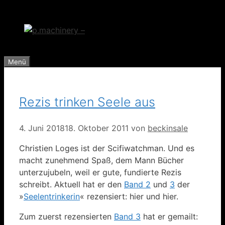
Zum
Inhalt
springen
Menü
Rezis trinken Seele aus
4. Juni 2018
18. Oktober 2011
von
beckinsale
Christien Loges ist der Scifiwatchman. Und es
macht zunehmend Spaß, dem Mann Bücher
unterzujubeln, weil er gute, fundierte Rezis
schreibt. Aktuell hat er den
Band 2
und
3
der
»
Seelentrinkerin
« rezensiert: hier und hier.
Zum zuerst rezensierten
Band 3
hat er gemailt: