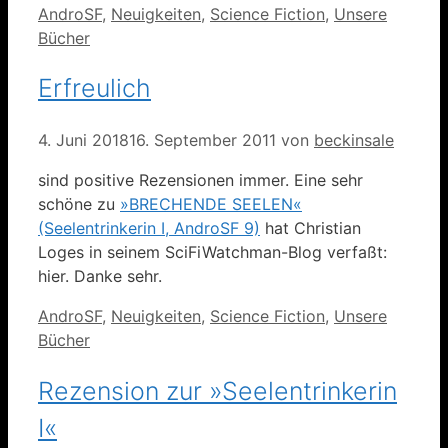
Kategorien
AndroSF
,
Neuigkeiten
,
Science Fiction
,
Unsere
Bücher
Erfreulich
4. Juni 2018
16. September 2011
von
beckinsale
sind positive Rezensionen immer. Eine sehr
schöne zu
»BRECHENDE SEELEN«
(Seelentrinkerin I, AndroSF 9)
hat Christian
Loges in seinem SciFiWatchman-Blog verfaßt:
hier. Danke sehr.
Kategorien
AndroSF
,
Neuigkeiten
,
Science Fiction
,
Unsere
Bücher
Rezension zur »Seelentrinkerin
I«