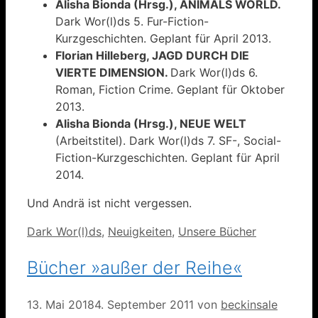
Alisha Bionda (Hrsg.), ANIMALS WORLD.
Dark Wor(l)ds 5. Fur-Fiction-
Kurzgeschichten. Geplant für April 2013.
Florian Hilleberg, JAGD DURCH DIE
VIERTE DIMENSION.
Dark Wor(l)ds 6.
Roman, Fiction Crime. Geplant für Oktober
2013.
Alisha Bionda (Hrsg.), NEUE WELT
(Arbeitstitel). Dark Wor(l)ds 7. SF-, Social-
Fiction-Kurzgeschichten. Geplant für April
2014.
Und Andrä ist nicht vergessen.
Kategorien
Dark Wor(l)ds
,
Neuigkeiten
,
Unsere Bücher
Bücher »außer der Reihe«
13. Mai 2018
4. September 2011
von
beckinsale