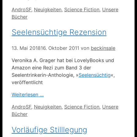
Kategorien
AndroSF
,
Neuigkeiten
,
Science Fiction
,
Unsere
Bücher
Seelensüchtige Rezension
13. Mai 2018
16. Oktober 2011
von
beckinsale
Veronika A. Grager hat bei LovelyBooks und
Amazon eine Rezi zum Band 3 der
Seelentrinkerin-Anthologie, »
Seelensüchtig
«,
veröffentlicht
Weiterlesen …
Kategorien
AndroSF
,
Neuigkeiten
,
Science Fiction
,
Unsere
Bücher
Vorläufige Stilllegung