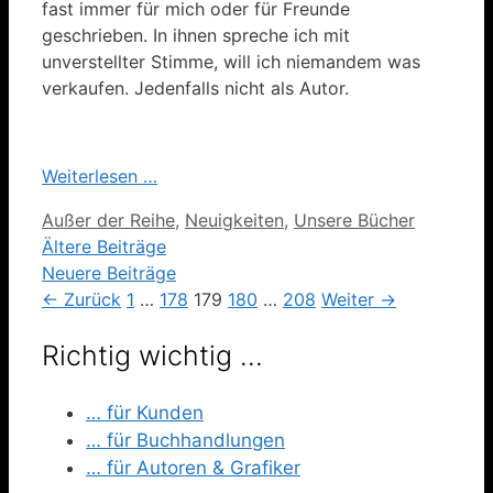
fast immer für mich oder für Freunde
geschrieben. In ihnen spreche ich mit
unverstellter Stimme, will ich niemandem was
verkaufen. Jedenfalls nicht als Autor.
Weiterlesen …
Kategorien
Außer der Reihe
,
Neuigkeiten
,
Unsere Bücher
Ältere Beiträge
Neuere Beiträge
Seite
Seite
Seite
Seite
Seite
←
Zurück
1
…
178
179
180
…
208
Weiter
→
Richtig wichtig …
… für Kunden
… für Buchhandlungen
… für Autoren & Grafiker