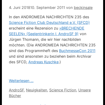
4. Juni 2018
10. September 2011
von
beckinsale
In den ANDROMEDA NACHRICHTEN 235 des
Science Fiction Club Deutschland e.V. (SFCD)
erscheint eine Rezension zu
»BRECHENDE
SEELEN« (Seelentrinkerin I, AndroSF 9)
von
Jürgen Thomann, die wir hier nachbilden
möchten. (Die ANDROMEDA NACHRICHTEN 235
sind das Programmheft des
BuchmesseCon 2011
und sind ansonsten zu beziehen beim Archivar
des SFCD,
Andreas Kuschke
.)
Weiterlesen …
Kategorien
AndroSF
,
Neuigkeiten
,
Science Fiction
,
Unsere
Bücher