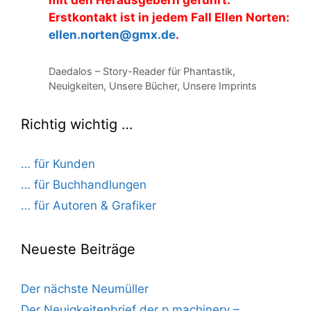
mit den Herausgebern geführt.
Erstkontakt ist in jedem Fall Ellen Norten:
ellen.norten@gmx.de
.
Kategorien
Daedalos – Story-Reader für Phantastik
,
Neuigkeiten
,
Unsere Bücher
,
Unsere Imprints
Richtig wichtig …
… für Kunden
… für Buchhandlungen
… für Autoren & Grafiker
Neueste Beiträge
Der nächste Neumüller
Der Neuigkeitenbrief der p.machinery –