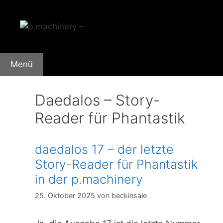
Zum
Inhalt
springen
Menü
Daedalos – Story-
Reader für Phantastik
daedalos 17 – der letzte
Story-Reader für Phantastik
in der p.machinery
25. Oktober 2025
von
beckinsale