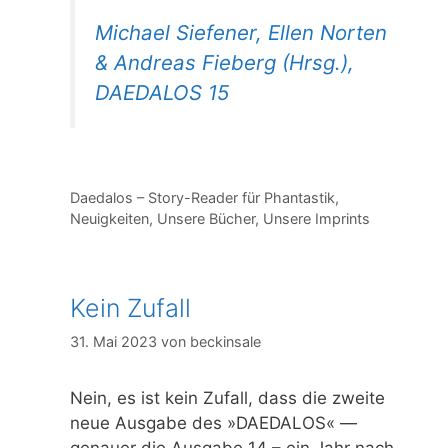
Michael Siefener, Ellen Norten
& Andreas Fieberg (Hrsg.),
DAEDALOS 15
Kategorien
Daedalos – Story-Reader für Phantastik
,
Neuigkeiten
,
Unsere Bücher
,
Unsere Imprints
Kein Zufall
31. Mai 2023
von
beckinsale
Nein, es ist kein Zufall, dass die zweite
neue Ausgabe des »DAEDALOS« —
genauer die Ausgabe 14 – ein Jahr nach