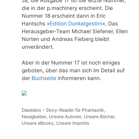
Ja, die Ausgabe 17 ist die letzte Nummer,
die in der p.machinery erscheint. Die
Nummer 18 erscheint dann in Eric
Hantschs »
Edition Dunkelgestirn
«. Das
Herausgeber-Team Michael Siefener, Ellen
Norten und Andreas Fieberg bleibt
unverändert.
Aber in der Nummer 17 ist noch einiges
geboten, über das man sich im Detail auf
der
Buchseite
informieren kann.
Kategorien
Daedalos – Story-Reader für Phantastik
,
Neuigkeiten
,
Unsere Autoren
,
Unsere Bücher
,
Unsere eBooks
,
Unsere Imprints