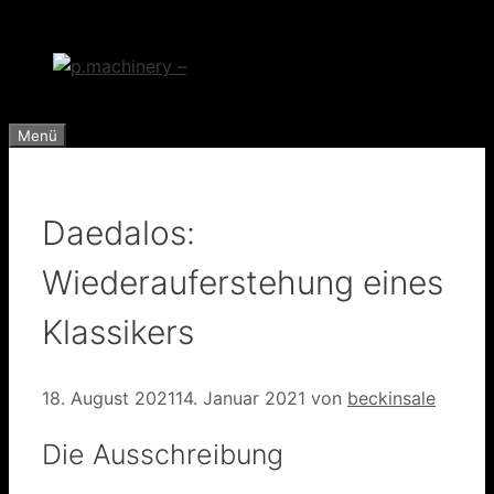
Zum
Inhalt
springen
Menü
Daedalos:
Wiederauferstehung eines
Klassikers
18. August 2021
14. Januar 2021
von
beckinsale
Die Ausschreibung