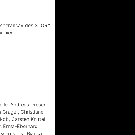
a Esperança« des STORY
 hier.
alle, Andreas Dresen,
a Grager, Christiane
kob, Carsten Knittel,
r, Ernst-Eberhard
ssen s. ps., Bianca