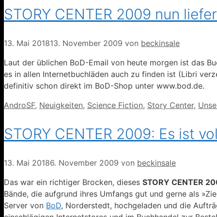
STORY CENTER 2009 nun liefer
13. Mai 2018
13. November 2009
von
beckinsale
Laut der üblichen BoD-Email von heute morgen ist das Buc
es in allen Internetbuchläden auch zu finden ist (Libri ve
definitiv schon direkt im BoD-Shop unter www.bod.de.
Kategorien
AndroSF
,
Neuigkeiten
,
Science Fiction
,
Story Center
,
Unse
STORY CENTER 2009: Es ist vol
13. Mai 2018
6. November 2009
von
beckinsale
Das war ein richtiger Brocken, dieses
STORY CENTER 20
Bände, die aufgrund ihres Umfangs gut und gerne als »Zi
Server von
BoD
, Norderstedt, hochgeladen und die Aufträ
einschlägigen Internetstores und im Buchhandel zur Beste