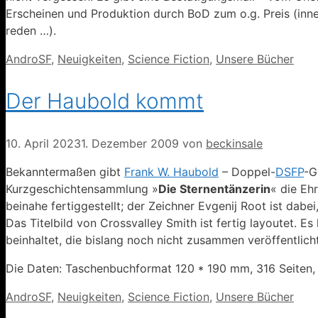
Erscheinen und Produktion durch BoD zum o.g. Preis (inn
reden …).
Kategorien
AndroSF
,
Neuigkeiten
,
Science Fiction
,
Unsere Bücher
Der Haubold kommt
10. April 2023
1. Dezember 2009
von
beckinsale
Bekanntermaßen gibt
Frank W. Haubold
– Doppel-
DSFP
-G
Kurzgeschichtensammlung »
Die Sternentänzerin
« die Eh
beinahe fertiggestellt; der Zeichner Evgenij Root ist dabe
Das Titelbild von Crossvalley Smith ist fertig layoutet. 
beinhaltet, die bislang noch nicht zusammen veröffentlich
Die Daten: Taschenbuchformat 120 * 190 mm, 316 Seiten, I
Kategorien
AndroSF
,
Neuigkeiten
,
Science Fiction
,
Unsere Bücher