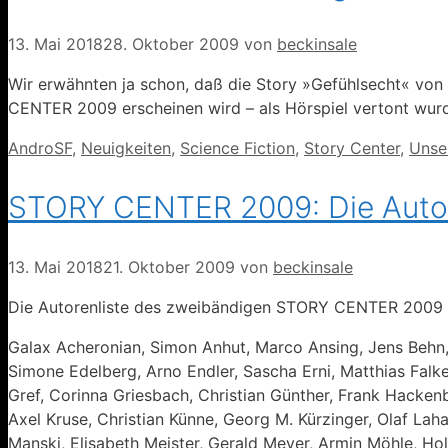
13. Mai 2018
28. Oktober 2009
von
beckinsale
Wir erwähnten ja schon, daß die Story »Gefühlsecht« von
CENTER 2009 erscheinen wird – als Hörspiel vertont wurde
Kategorien
AndroSF
,
Neuigkeiten
,
Science Fiction
,
Story Center
,
Unse
STORY CENTER 2009: Die Autore
13. Mai 2018
21. Oktober 2009
von
beckinsale
Die Autorenliste des zweibändigen STORY CENTER 2009 st
Galax Acheronian, Simon Anhut, Marco Ansing, Jens Behn,
Simone Edelberg, Arno Endler, Sascha Erni, Matthias Falke,
Gref, Corinna Griesbach, Christian Günther, Frank Hackenbr
Axel Kruse, Christian Künne, Georg M. Kürzinger, Olaf Laha
Manski, Elisabeth Meister, Gerald Meyer, Armin Möhle, Ho