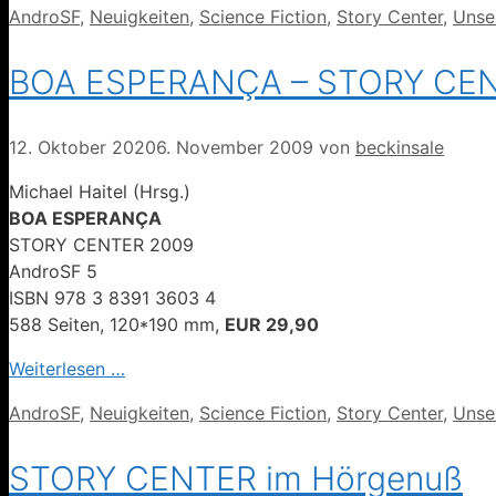
Kategorien
AndroSF
,
Neuigkeiten
,
Science Fiction
,
Story Center
,
Unse
BOA ESPERANÇA – STORY CENT
12. Oktober 2020
6. November 2009
von
beckinsale
Michael Haitel (Hrsg.)
BOA ESPERANÇA
STORY CENTER 2009
AndroSF 5
ISBN 978 3 8391 3603 4
588 Seiten, 120*190 mm,
EUR 29,90
Weiterlesen …
Kategorien
AndroSF
,
Neuigkeiten
,
Science Fiction
,
Story Center
,
Unse
STORY CENTER im Hörgenuß