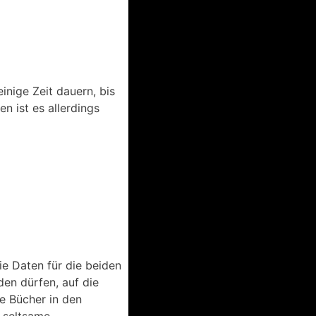
inige Zeit dauern, bis
n ist es allerdings
ie Daten für die beiden
en dürfen, auf die
ie Bücher in den
r seltsame