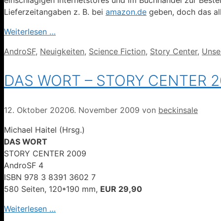
Lieferzeitangaben z. B. bei
amazon.de
geben, doch das all
Weiterlesen …
Kategorien
AndroSF
,
Neuigkeiten
,
Science Fiction
,
Story Center
,
Unse
DAS WORT – STORY CENTER 20
12. Oktober 2020
6. November 2009
von
beckinsale
Michael Haitel (Hrsg.)
DAS WORT
STORY CENTER 2009
AndroSF 4
ISBN 978 3 8391 3602 7
580 Seiten, 120*190 mm,
EUR 29,90
Weiterlesen …