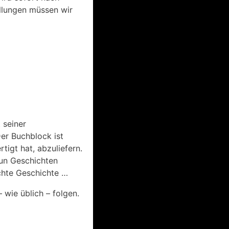
ellungen müssen wir
 seiner
er Buchblock ist
tigt hat, abzuliefern.
eun Geschichten
ichte Geschichte …
wie üblich – folgen.