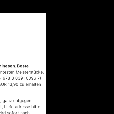
hinesen. Beste
nntesten Meisterstücke,
N 978 3 8391 0096 7)
UR 13,90 zu erhalten
n, ganz entgegen
t, Lieferadresse bitte
wird sofort nach