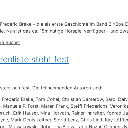
 Frederic Brake – die als erste Geschichte im Band 2 »Bo
. Nun ist das ca. 15minütige Hörspiel verfügbar – und zwar
re Bücher
nliste steht fest
eht nun fest. Die teilnehmenden Autoren sind:
 Frederic Brake, Tom Cohel, Christian Damerow, Barbi Delv
 Manuela P. Forst, Maren Frank, Steffi Friederichs, Veronik
uch, Erik Hauser, Nina Horvath, Rainer Innreiter, Konrad Ja
yne, Mark-Denis Leitner, Sigrid Lenz, Chris Lind, Kay Löffle
lger Mossakowski, Robert na’Bloss, Tariq Nazar, Clemens Ni