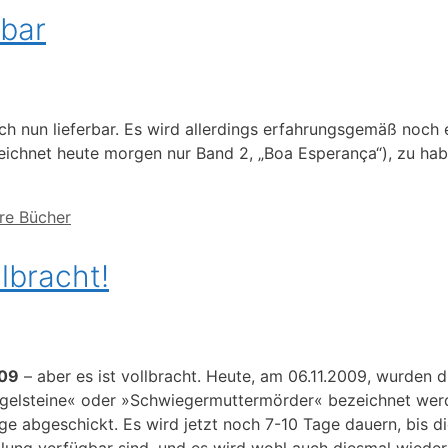
bar
h nun lieferbar. Es wird allerdings erfahrungsgemäß noch e
rzeichnet heute morgen nur Band 2, „Boa Esperança“), zu habe
re Bücher
lbracht!
09
– aber es ist vollbracht. Heute, am 06.11.2009, wurden d
egelsteine« oder »Schwiegermuttermörder« bezeichnet werd
ge abgeschickt. Es wird jetzt noch 7-10 Tage dauern, bis d
llung verfügbar sind, und es wird wohl auch diesmal wiede