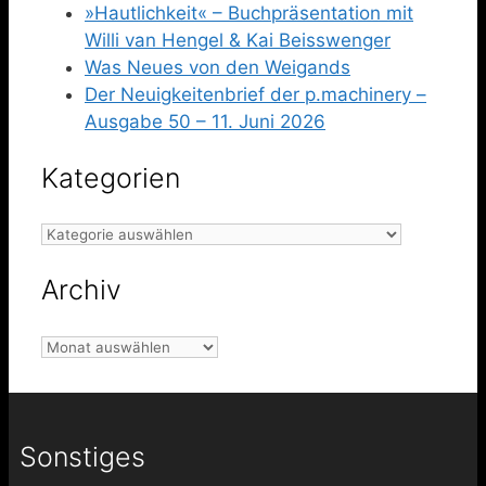
»Hautlichkeit« – Buchpräsentation mit
Willi van Hengel & Kai Beisswenger
Was Neues von den Weigands
Der Neuigkeitenbrief der p.machinery –
Ausgabe 50 – 11. Juni 2026
Kategorien
Kategorien
Archiv
Archiv
Sonstiges