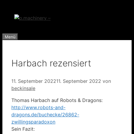
Zum
Inhalt
springen
Menü
Harbach rezensiert
11. September 2022
11. September 2022
von
beckinsale
Thomas Harbach auf Robots & Dragons:
http://www.robots-and-
dragons.de/buchecke/26862-
zwillingsparadoxon
Sein Fazit: