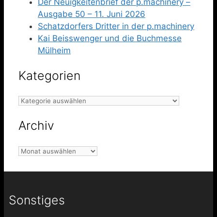
Der Neuigkeitenbrief der p.machinery –
Ausgabe 50 – 11. Juni 2026
Schatzdorfers Dritter in der p.machinery
Kai Beisswenger und die Buchmesse
Mülheim
Kategorien
Kategorien
Archiv
Archiv
Sonstiges