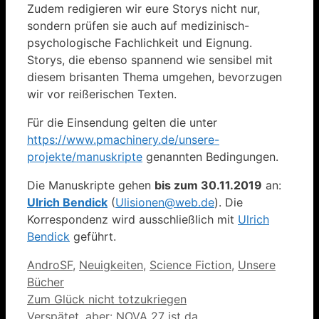
Zudem redigieren wir eure Storys nicht nur,
sondern prüfen sie auch auf medizinisch-
psychologische Fachlichkeit und Eignung.
Storys, die ebenso spannend wie sensibel mit
diesem brisanten Thema umgehen, bevorzugen
wir vor reißerischen Texten.
Für die Einsendung gelten die unter
https://www.pmachinery.de/unsere-
projekte/manuskripte
genannten Bedingungen.
Die Manuskripte gehen
bis zum 30.11.2019
an:
Ulrich Bendick
(
Ulisionen@web.de
). Die
Korrespondenz wird ausschließlich mit
Ulrich
Bendick
geführt.
Kategorien
AndroSF
,
Neuigkeiten
,
Science Fiction
,
Unsere
Bücher
Zum Glück nicht totzukriegen
Verspätet, aber: NOVA 27 ist da