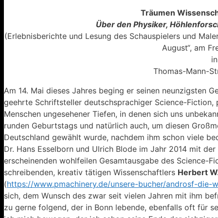
Träumen Wissenscha
Über den Physiker, Höhlenforsch
(Erlebnisberichte und Lesung des Schauspielers und Maler
August“, am Fre
i
Thomas-Mann-Stra
Am 14. Mai dieses Jahres beging er seinen neunzigsten 
geehrte Schriftsteller deutschsprachiger Science-Fiction,
Menschen ungesehener Tiefen, in denen sich uns unbekann
runden Geburtstags und natürlich auch, um diesen Großme
Deutschland gewählt wurde, nachdem ihm schon viele be
Dr. Hans Esselborn und Ulrich Blode im Jahr 2014 mit der 
erscheinenden wohlfeilen Gesamtausgabe des Science-Fictio
schreibenden, kreativ tätigen Wissenschaftlers
Herbert W
(
https://www.pmachinery.de/unsere-bucher/androsf-die-
sich, dem Wunsch des zwar seit vielen Jahren mit ihm bef
zu gerne folgend, der in Bonn lebende, ebenfalls oft für 