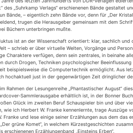
r Jahre des letzten Jahrhunderts von DDR-Verlagen ediert
“ des „Suhrkamp Verlags“ erschienenen Bände gestaltet und i
n Bände, – eigentlich zehn Bände vor, denn für „Der Kristall
ldend, trugen die Herausgeber gemeinsam mit dem Schriftst
wei Büchern unterbringen mußte.
uktus ist an der Wissenschaft orientiert: klar, sachlich und o
elt – schrieb er über virtuelle Welten, Vorgänge und Person
e Charaktere verfügen, denn sein zentrales, in beinahe al
n durch Drogen, Techniken psychologischer Beeinflussung 
eit beispielsweise die Computertechnik ermöglicht. Aus let
 hochaktuell just in der gegenwärtigen Zeit dringlicher denn
, im Rahmen der Lesungenreihe „Phantastischer August“ die
 Hardcover-Sammlerausgabe erhältlich ist, in der Bonner Bu
roßen Glück im zweiten Beruf Schauspieler bin und über vi
n, wie ich Herbert W. Franke kennenlernte, trage Auszüge v
 Franke und lese einige seiner Erzählungen aus dem das e
 „Der grüne Komet“, in welchem Kürzestgeschichten zusam
ls erschienenen Erzählungenband „Einsteins Erben“.