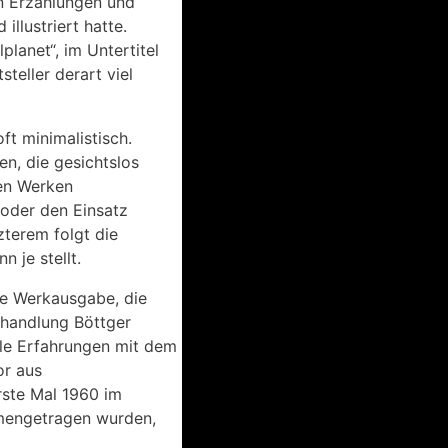
en Erzählungen und
llustriert hatte.
planet“, im Untertitel
eller derart viel
ft minimalistisch.
en, die gesichtslos
len Werken
oder den Einsatz
zterem folgt die
 je stellt.
se Werkausgabe, die
chhandlung Böttger
ele Erfahrungen mit dem
or aus
rste Mal 1960 im
mengetragen wurden,