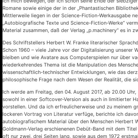
ich mich bewegen, der ich schon seine Ende der siebzige
Romane sowie einige der in der „Phantastischen Bibliothek
Mittlerweile liegen in der Science-Fiction-Werkausgabe neu
„Autobiografische Texte und Science-Fiction-Werke“ verme
Material zusammen, daß der Verlag „p.machinery“ es in z
Des Schriftstellers Herbert W. Franke literarischer Sprachd
Schon 1960 – viele Jahre vor der Digitalisierung unserer W
bleiben und wie Avatare aus Computerspielen nur über vag
wiederkehrendes Thema ist die Manipulation des Mensche
wissenschaftlich-technischer Entwicklungen, wie das derz
philosophische Frage nach dem Wesen der Realität, die sich
Ich werde am Freitag, den 04. August 2017, ab 20.00 Uhr
sowohl in einer Softcover-Version als auch in limitierter
vorstellen. Und da ich erfreulicherweise und zu meinem g
lockeren Vortrag von Literatur verfüge, berichte ich davo
autobiografischem Material über den Menschen Herbert W.
Goldmann-Verlag erschienenen Debüt-Band mit dem Titel
oft nur zwei, drei Seiten lang, sowie aus dem 1972 erstma