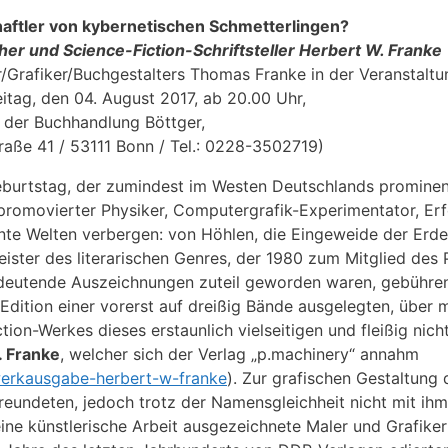
ftler von kybernetischen Schmetterlingen?
er und Science-Fiction-Schriftsteller Herbert W. Franke
/Grafiker/Buchgestalters Thomas Franke in der Veranstaltu
itag, den 04. August 2017, ab 20.00 Uhr,
n der Buchhandlung Böttger,
ße 41 / 53111 Bonn / Tel.: 0228-3502719)
Geburtstag, der zumindest im Westen Deutschlands promine
 promovierter Physiker, Computergrafik-Experimentator, Erf
te Welten verbergen: von Höhlen, die Eingeweide der Erde.
ister des literarischen Genres, der 1980 zum Mitglied de
deutende Auszeichnungen zuteil geworden waren, gebühre
Edition einer vorerst auf dreißig Bände ausgelegten, über 
n-Werkes dieses erstaunlich vielseitigen und fleißig nicht
. Franke
, welcher sich der Verlag „p.machinery“ annahm
werkausgabe-herbert-w-franke
). Zur grafischen Gestaltung
reundeten, jedoch trotz der Namensgleichheit nicht mit ih
seine künstlerische Arbeit ausgezeichnete Maler und Grafike