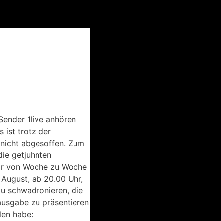
-Sender 1live anhören
 ist trotz der
 nicht abgesoffen. Zum
die getjuhnten
r von Woche zu Woche
 August, ab 20.00 Uhr,
zu schwadronieren, die
ausgabe zu präsentieren
len habe: