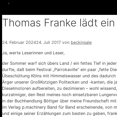
Thomas Franke lädt ein
24. Februar 2024
24. Juli 2017
von
beckinsale
Ja, werte Leserinnen und Leser,
der Sommer warf sich übers Land / ein fettes Tief in jede
durfte, daß beim Festival „Parrokaville“ ein paar „fette Di
Übeschüttung Kölns mit Himmelswasser und des dadurch e
Ärger unserer GroßKotzigen Politecken und -kanten, die ja
Dieselmotoren aufbereiten, zu dezimieren – wohl wissen
kurzatmiger, den Rest meines noch einsetzbaren Lungenvo
in der Buchhandlung Böttger über meine Freundschaft mit 
im Verlag p.machinery Band für Band erscheinende, von m
und einige seiner Erzählungen zum besten zu geben, franke