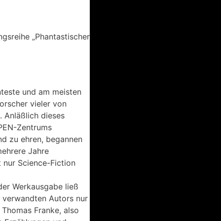
ngsreihe „Phantastischer
nteste und am meisten
orscher vieler von
 Anläßlich dieses
s PEN-Zentrums
nd zu ehren, begannen
mehrere Jahre
 nur Science-Fiction
 der Werkausgabe ließ
m verwandten Autors nur
r Thomas Franke, also