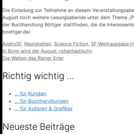
Die Einladung zur Teilnahme an diesem Veranstaltungsabe
August noch weitere Lesungsabende unter dem Thema „Pha
der Buchhandlung Böttger stattfinden, die die Interessen
boettger.de/
Kategorien
AndroSF
,
Neuigkeiten
,
Science Fiction
,
SF-Werkausgabe 
In Bonn wird der August »phantastisch«
Die Welten des Rainer Erler
Richtig wichtig …
… für Kunden
… für Buchhandlungen
… für Autoren & Grafiker
Neueste Beiträge