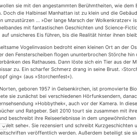
wollen sie mit den angestammten Berühmtheiten, wie dem E
n. Doch die Halbinsel Manhattan ist zu klein und die Gebäu
n umzustürzen … »Der lange Marsch der Wolkenkratzer« ist
lbandes mit fantastischen Geschichten und Science-Fiction
 auf unsicheres Eis führen, bis die Realität hinter ihnen bleib
seltsame Vogelinvasion bedroht einen kleinen Ort an der Os
er den Fensterscheiben flogen ununterbrochen Störche hin 
erbänken des Rathauses. Dann löste sich ein Tier aus der M
ssar zu. Ein scharfer Schmerz drang in seine Brust. ›Stor
opf ging« (aus »Storchenfest«).
 Norten, geboren 1957 in Gelsenkirchen, ist promovierte Biol
tete sie zunächst bei verschiedenen Hörfunksendern, danach
ernsehsendung »Hobbythek«, auch vor der Kamera. In diese
ücher und Ratgeber. Seit 2010 tourt sie zusammen mit ih
und beschreibt ihre Reiseerlebnisse in dem ungewöhnliche
ie Welt sehe«. Sie rezensiert und schreibt Kurzgeschichten 
eitschriften veröffentlich werden. Außerdem beteiligt sie 