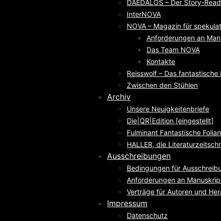
DAEDALOS – Der Story-Reade
InterNOVA
NOVA – Magazin für spekulati
Anforderungen an Man
Das Team NOVA
Kontakte
Reisswolf – Das fantastisch
Zwischen den Stühlen
Archiv
Unsere Neuigkeitenbriefe
Die|QR|Edition [eingestellt]
Fulminant Fantastische Folian
HALLER, die Literaturzeitschri
Ausschreibungen
Bedingungen für Ausschreib
Anforderungen an Manuskrip
Verträge für Autoren und He
Impressum
Datenschutz