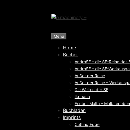
Zum
Inhalt
springen
Menü
Home
Bücher
AndroSF – die SF-Reihe des
AndroSF – die SF-Werkausga
Außer der Reihe
Außer der Reihe – Werkausga
Die Welten der SF
Ikebana
ErlebnisMalta – Malta erleben
Buchladen
Imprints
Cutting Edge