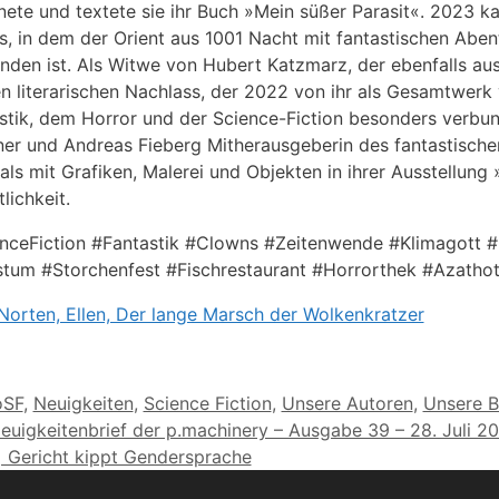
nete und textete sie ihr Buch »Mein süßer Parasit«. 2023 
s, in dem der Orient aus 1001 Nacht mit fantastischen Abe
nden ist. Als Witwe von Hubert Katzmarz, der ebenfalls aus
n literarischen Nachlass, der 2022 von ihr als Gesamtwerk v
stik, dem Horror und der Science-Fiction besonders verbund
ner und Andreas Fieberg Mitherausgeberin des fantastische
als mit Grafiken, Malerei und Objekten in ihrer Ausstellung
lichkeit.
nceFiction #Fantastik #Clowns #Zeitenwende #Klimagott #
tum #Storchenfest #Fischrestaurant #Horrorthek #Azatho
Norten, Ellen, Der lange Marsch der Wolkenkratzer
orien
oSF
,
Neuigkeiten
,
Science Fiction
,
Unsere Autoren
,
Unsere B
euigkeitenbrief der p.machinery – Ausgabe 39 – 28. Juli 2
 Gericht kippt Gendersprache