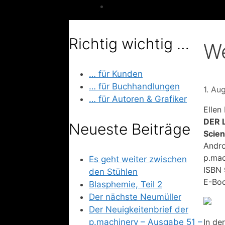
Richtig wichtig …
We
… für Kunden
… für Buchhandlungen
1. Au
… für Autoren & Grafiker
Ellen
DER 
Neueste Beiträge
Scien
Andr
p.mac
Es geht weiter zwischen
ISBN 
den Stühlen
E-Boo
Blasphemie, Teil 2
Der nächste Neumüller
Der Neuigkeitenbrief der
p.machinery – Ausgabe 51 –
In de