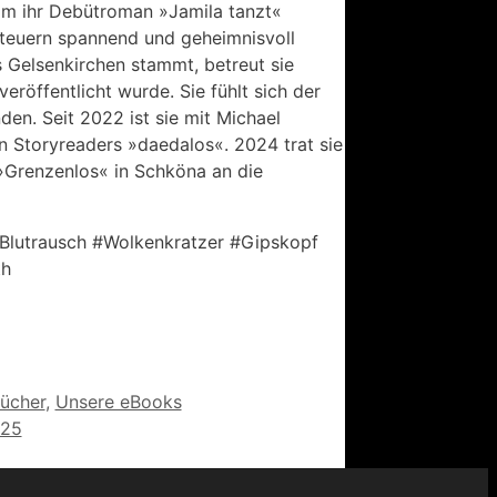
kam ihr Debütroman »Jamila tanzt«
nteuern spannend und geheimnisvoll
 Gelsenkirchen stammt, betreut sie
eröffentlicht wurde. Sie fühlt sich der
en. Seit 2022 ist sie mit Michael
n Storyreaders »daedalos«. 2024 trat sie
 »Grenzenlos« in Schköna an die
Blutrausch #Wolkenkratzer #Gipskopf
th
ücher
,
Unsere eBooks
025