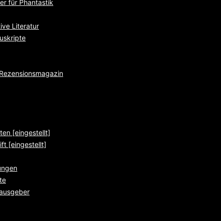
r für Phantastik
ve Literatur
uskripte
e Rezensionsmagazin
ten [eingestellt]
ft [eingestellt]
ungen
te
rausgeber