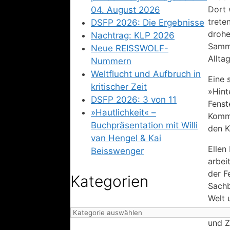
Dort 
04. August 2026
trete
DSFP 2026: Die Ergebnisse
drohe
Nachtrag: KLP 2026
Samme
Neue REISSWOLF-
Alltag
Nummern
Weltflucht und Aufbruch in
Eine 
kritischer Zeit
»Hint
DSFP 2026: 3 von 11
Fenst
»Hautlichkeit« –
Kommi
Buchpräsentation mit Willi
den K
van Hengel & Kai
Ellen
Beisswenger
arbei
der F
Kategorien
Sachb
Welt 
ich d
Kategorien
und Z