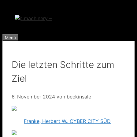
Zum
Inhalt
springen
Menü
Die letzten Schritte zum
Ziel
6. November 2024
von
beckinsale
Franke, Herbert W., CYBER CITY SÜD