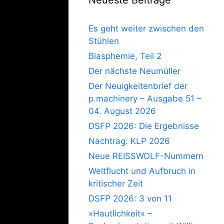
Es geht weiter zwischen den
Stühlen
Blasphemie, Teil 2
Der nächste Neumüller
Der Neuigkeitenbrief der
p.machinery – Ausgabe 51 –
04. August 2026
DSFP 2026: Die Ergebnisse
Nachtrag: KLP 2026
Neue REISSWOLF-Nummern
Weltflucht und Aufbruch in
kritischer Zeit
DSFP 2026: 3 von 11
»Hautlichkeit« –