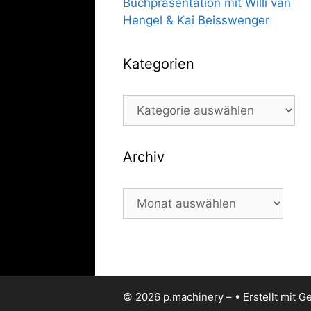
Buchpräsentation mit Willi van
Hengel & Kai Beisswenger
Kategorien
Kategorien
Archiv
Archiv
© 2026 p.machinery –
• Erstellt mit
Ge