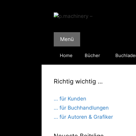
Zum
Inhalt
springen
Menü
Home
Bücher
Buchlade
Richtig wichtig …
… für Kunden
… für Buchhandlungen
… für Autoren & Grafiker
Neueste Beiträge