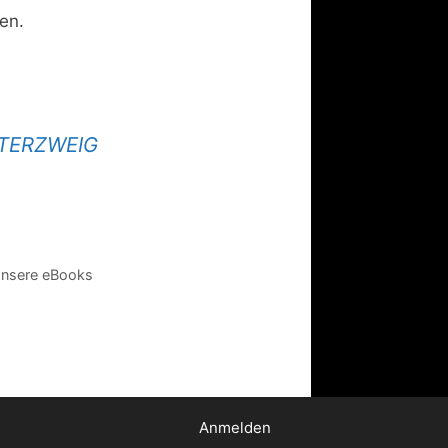
en.
STERZWEIG
nsere eBooks
Anmelden