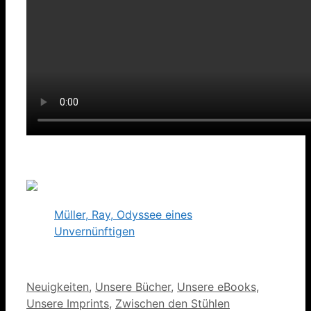
Müller, Ray, Odyssee eines
Unvernünftigen
Kategorien
Neuigkeiten
,
Unsere Bücher
,
Unsere eBooks
,
Unsere Imprints
,
Zwischen den Stühlen