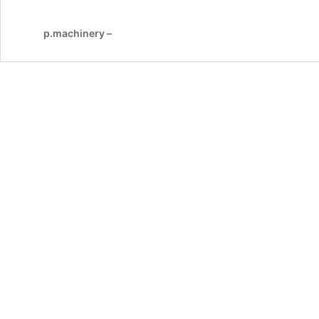
Odyssee
eines
p.machinery –
Unvernünftigen