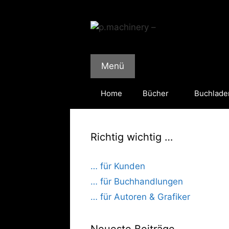
Zum
Inhalt
springen
Menü
Home
Bücher
Buchlade
Richtig wichtig …
… für Kunden
… für Buchhandlungen
… für Autoren & Grafiker
Neueste Beiträge