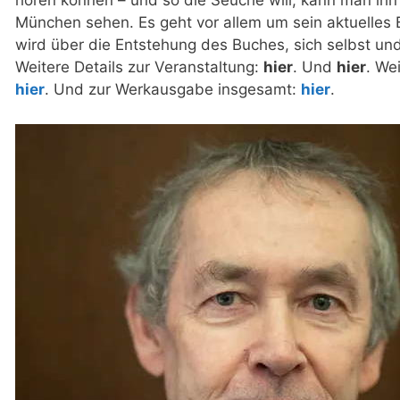
hören können – und so die Seuche will, kann man ihn
München sehen. Es geht vor allem um sein aktuelles 
wird über die Entstehung des Buches, sich selbst un
Weitere Details zur Veranstaltung:
hier
. Und
hier
. We
hier
. Und zur Werkausgabe insgesamt:
hier
.