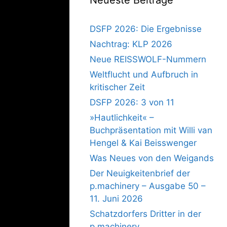
DSFP 2026: Die Ergebnisse
Nachtrag: KLP 2026
Neue REISSWOLF-Nummern
Weltflucht und Aufbruch in
kritischer Zeit
DSFP 2026: 3 von 11
»Hautlichkeit« –
Buchpräsentation mit Willi van
Hengel & Kai Beisswenger
Was Neues von den Weigands
Der Neuigkeitenbrief der
p.machinery – Ausgabe 50 –
11. Juni 2026
Schatzdorfers Dritter in der
p.machinery