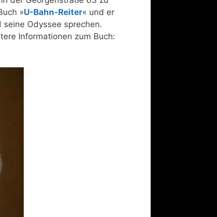
 in der Georgenstraße 63 zu
Buch »
U-Bahn-Reiter
« und er
d seine Odyssee sprechen.
itere Informationen zum Buch: