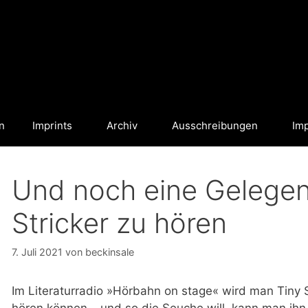
n
Imprints
Archiv
Ausschreibungen
Im
Und noch eine Gelegenh
Stricker zu hören
7. Juli 2021
von
beckinsale
Im Literaturradio »Hörbahn on stage« wird man Tiny 