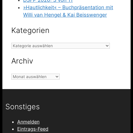
»Hautlichkeit« – Buchpräsentation mit
Willi van Hengel & Kai Beisswenger
Kategorien
Kategorien
Archiv
Archiv
Sonstiges
Anmelden
Eintrags-Feed