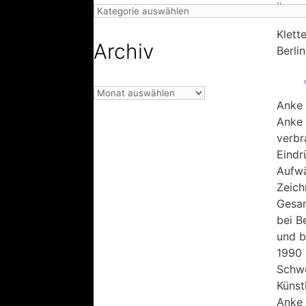
ihre p
Kategorien
Klett
Archiv
Berli
Archiv
Anke J
Anke 
verbr
Eindr
Aufwä
Zeich
Gesan
bei B
und b
1990 
Schwe
Künst
Anke 