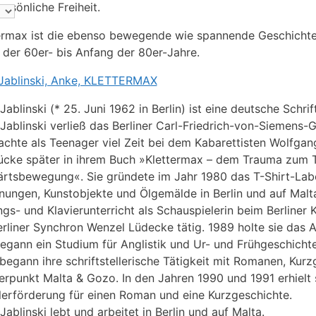
ersönliche Freiheit.
ermax ist die ebenso bewegende wie spannende Geschichte
n der 60er- bis Anfang der 80er-Jahre.
Jablinski, Anke, KLETTERMAX
ablinski (* 25. Juni 1962 in Berlin) ist eine deutsche Schrift
Jablinski verließ das Berliner Carl-Friedrich-von-Siemens
achte als Teenager viel Zeit bei dem Kabarettisten Wolfgan
ücke später in ihrem Buch »Klettermax – dem Trauma zum T
rtsbewegung«. Sie gründete im Jahr 1980 das T-Shirt-Label
nungen, Kunstobjekte und Ölgemälde in Berlin und auf Malta
gs- und Klavierunterricht als Schauspielerin beim Berliner
erliner Synchron Wenzel Lüdecke tätig. 1989 holte sie das
egann ein Studium für Anglistik und Ur- und Frühgeschichte 
begann ihre schriftstellerische Tätigkeit mit Romanen, Kurz
rpunkt Malta & Gozo. In den Jahren 1990 und 1991 erhielt 
lerförderung für einen Roman und eine Kurzgeschichte.
Jablinski lebt und arbeitet in Berlin und auf Malta.