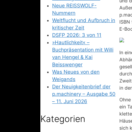
und d
Neue REISSWOLF-
Außer
Nummern
p.mac
Weltflucht und Aufbruch in
ISBN 
kritischer Zeit
E-Boo
DSFP 2026: 3 von 11
»Hautlichkeit« –
Buchpräsentation mit Willi
In ei
van Hengel & Kai
Abhän
Beisswenger
gesel
Was Neues von den
durch
Weigands
Zweit
Der Neuigkeitenbrief der
in de
p.machinery – Ausgabe 50
Ohne 
– 11. Juni 2026
ein T
klett
Kategorien
Häuse
sich 