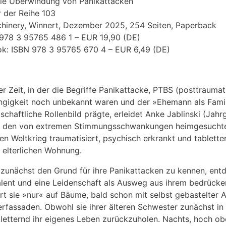
ie Überwindung von Panikattacken
 der Reihe 103
hinery, Winnert, Dezember 2025, 254 Seiten, Paperback
978 3 95765 486 1 – EUR 19,90 (DE)
k: ISBN 978 3 95765 670 4 – EUR 6,49 (DE)
ner Zeit, in der die Begriffe Panikattacke, PTBS (posttraum
gigkeit noch unbekannt waren und der »Ehemann als Fami
lschaftliche Rollenbild prägte, erleidet Anke Jablinski (Ja
 den von extremen Stimmungsschwankungen heimgesuchten,
en Weltkrieg traumatisiert, psychisch erkrankt und tabletten
r elterlichen Wohnung.
zunächst den Grund für ihre Panikattacken zu kennen, entde
alent und eine Leidenschaft als Ausweg aus ihrem bedrücke
ert sie »nur« auf Bäume, bald schon mit selbst gebastelter
rfassaden. Obwohl sie ihrer älteren Schwester zunächst in d
kletternd ihr eigenes Leben zurückzuholen. Nachts, hoch obe