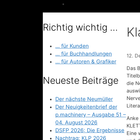
Richtig wichtig …
Kl
… für Kunden
… für Buchhandlungen
12. 
… für Autoren & Grafiker
Das B
Titel
Neueste Beiträge
die N
auswi
Nerve
Der nächste Neumüller
Litera
Der Neuigkeitenbrief der
p.machinery – Ausgabe 51 –
Anke 
04. August 2026
KLET
DSFP 2026: Die Ergebnisse
Eine 
Nachtrag: KLP 2026