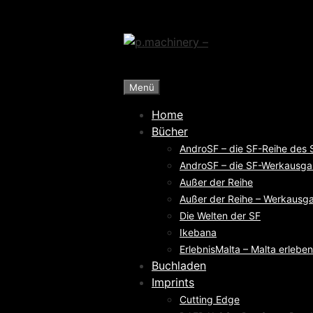
Zum
Inhalt
springen
Menü
Home
Bücher
AndroSF – die SF-Reihe des
AndroSF – die SF-Werkausga
Außer der Reihe
Außer der Reihe – Werkausga
Die Welten der SF
Ikebana
ErlebnisMalta – Malta erleben
Buchladen
Imprints
Cutting Edge