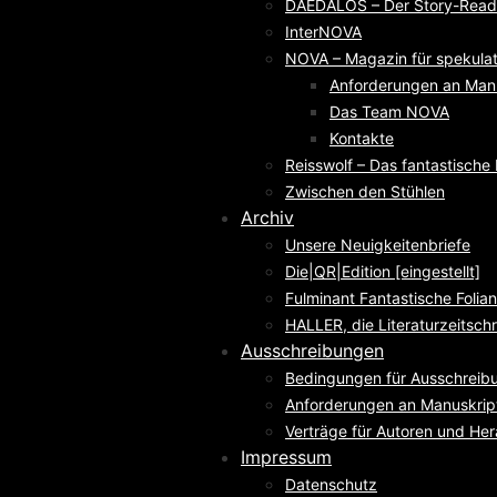
DAEDALOS – Der Story-Reade
InterNOVA
NOVA – Magazin für spekulati
Anforderungen an Man
Das Team NOVA
Kontakte
Reisswolf – Das fantastisch
Zwischen den Stühlen
Archiv
Unsere Neuigkeitenbriefe
Die|QR|Edition [eingestellt]
Fulminant Fantastische Folian
HALLER, die Literaturzeitschri
Ausschreibungen
Bedingungen für Ausschreib
Anforderungen an Manuskrip
Verträge für Autoren und He
Impressum
Datenschutz