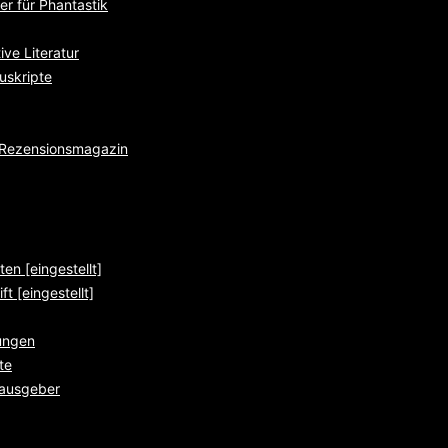
r für Phantastik
ve Literatur
uskripte
e Rezensionsmagazin
ten [eingestellt]
ft [eingestellt]
ungen
te
rausgeber