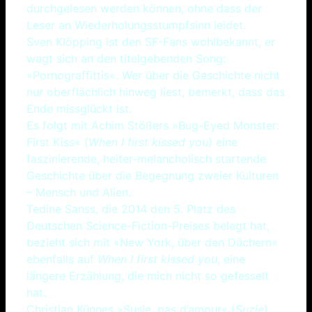
durchgelesen werden können, ohne dass der
Leser an Wiederholungsstumpfsinn leidet.
Sven Klöpping ist den SF-Fans wohlbekannt, er
wagt sich an den titelgebenden Song:
»Pornograffittis«. Wer über die Geschichte nicht
nur oberflächlich hinweg liest, bemerkt, dass das
Ende missglückt ist.
Es folgt mit Achim Stößers »Bug-Eyed Monster:
First Kiss« (
When I first kissed you
) eine
faszinierende, heiter-melancholisch startende
Geschichte über die Begegnung zweier Kulturen
– Mensch und Alien.
Tedine Sanss, die 2014 den 5. Platz des
Deutschen Science-Fiction-Preises belegt hat,
bezieht sich mit »New York, über den Dächern«
ebenfalls auf
When I first kissed you
, eine
längere Erzählung, die mich nicht so gefesselt
hat.
Christian Künnes »Susie, pas d’amour« (
Suzie
)