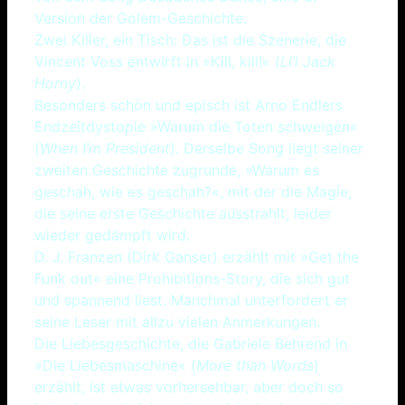
Version der Golem-Geschichte.
Zwei Killer, ein Tisch: Das ist die Szenerie, die
Vincent Voss entwirft in »Kill, kill!« (
Li’l Jack
Horny
).
Besonders schön und episch ist Arno Endlers
Endzeitdystopie »Warum die Toten schweigen«
(
When I’m President
). Derselbe Song liegt seiner
zweiten Geschichte zugrunde, »Warum es
geschah, wie es geschah?«, mit der die Magie,
die seine erste Geschichte ausstrahlt, leider
wieder gedämpft wird.
D. J. Franzen (Dirk Ganser) erzählt mit »Get the
Funk out« eine Prohibitions-Story, die sich gut
und spannend liest. Manchmal unterfordert er
seine Leser mit allzu vielen Anmerkungen.
Die Liebesgeschichte, die Gabriele Behrend in
»Die Liebesmaschine« (
More than Words
)
erzählt, ist etwas vorhersehbar, aber doch so