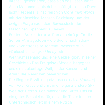
intensiv geschrieben, dass sich das Lesen lohnt.
Auch Marianne Labisch beschäftigt sich in »Dave
lacht« (ebenfalls inspiriert von
More than Words
)
mit der Maschine-Mensch-Beziehung und der
ewigen Frage nach dem Bewusstsein der
Maschinen. Spannend zu lesen!
Frederic Brake, der u. a. Romanbeiträge für die
Serien »Armageddon – die Suche nach Eden«
und »Schattenzeit« schreibt, beschreibt in
»Geldscheinheilig« (
Money
) ein
Weltraumszenario und eine Geldreligion. In seiner
Geschichte »Das Ereignis« (
Money
) begegnet
uns eine zukünftige Welt, in der Konsum und
Armut die Menschen beherrschen.
Die längere Erzählung »Monster« (
It’s a Monster
)
von Axel Kruse entführt in eine ganz andere SF-
Welt der Herren, Edelmänner und Ritter. Das ist
ein gutes Beispiel dafür, dass die Texte in ihrer
Unterschiedlichkeit in einem Rutsch