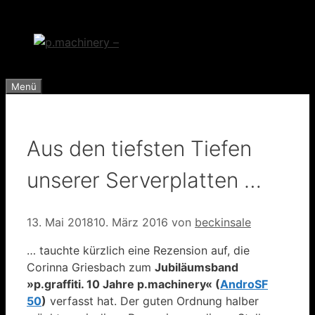
Zum
Inhalt
springen
Menü
Aus den tiefsten Tiefen
unserer Serverplatten …
13. Mai 2018
10. März 2016
von
beckinsale
… tauchte kürzlich eine Rezension auf, die
Corinna Griesbach zum
Jubiläumsband
»p.graffiti. 10 Jahre p.machinery« (
AndroSF
50
)
verfasst hat. Der guten Ordnung halber