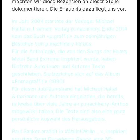
möchten wir diese Rezension an dieser Stelle
dokumentieren. Die Erlaubnis dazu liegt uns vor.
Im Jahr 2004 startete der Verleger Michael
Haitel mit seinem Verlag p.machinery. Ende 2014
kam das Buch »p.graffiti« zum zehnjährigen
Bestehen von p.machinery heraus.
Für die Anthologie, die von den Songs der Heavy
Metal Band Extreme inspiriert wurde, haben
fünfzehn Autorinnen und Autoren Texte
geschrieben. Sie beziehen sich auf das Album
»Pornograffiti« (1990).
Für diesen Jubiläumsband hat Michael Haitel
Autorinnen und Autoren eingeladen, die bereits,
teilweise über viele Jahre an p.machinery-Anthos
mitgewirkt haben. Die Texte sind also eine ganz
persönliche Auswahl des Herausgebers.
Paul Sanker erzählt in »Walle! Walle …«, inspiriert
von dem Song
Decadence Dance
, eine SF-