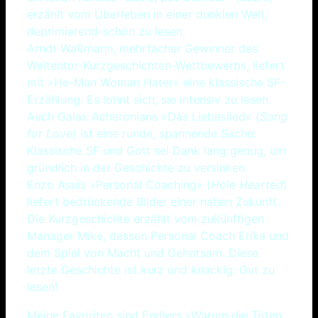
erzählt vom Überleben in einer dunklen Welt,
deprimierend-schön zu lesen.
Arndt Waßmann, mehrfacher Gewinner des
Weltentor-Kurzgeschichten-Wettbewerbs, liefert
mit »He-Man Woman Hater« eine klassische SF-
Erzählung. Es lohnt sich, sie intensiv zu lesen.
Auch Galax Acheronians »Das Liebeslied« (
Song
for Love
) ist eine runde, spannende Sache:
Klassische SF und Gott sei Dank lang genug, um
gründlich in der Geschichte zu versinken.
Enzo Asuis »Personal Coaching« (
Hole Hearted
)
liefert bedrückende Bilder einer nahen Zukunft.
Die Kurzgeschichte erzählt vom zukünftigen
Manager Mike, dessen Personal Coach Erika und
dem Spiel von Macht und Gehorsam. Diese
letzte Geschichte ist kurz und knackig: Gut zu
lesen!
Meine Favoriten sind Endlers »Warum die Toten