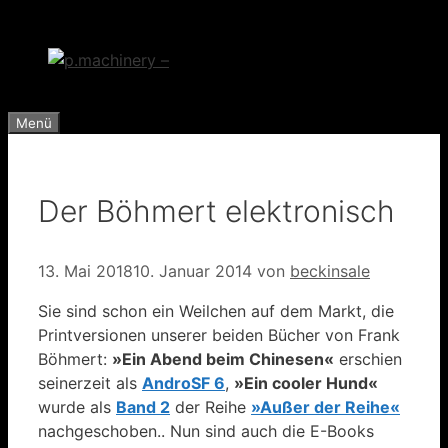
Zum
Inhalt
springen
Menü
Der Böhmert elektronisch
13. Mai 2018
10. Januar 2014
von
beckinsale
Sie sind schon ein Weilchen auf dem Markt, die
Printversionen unserer beiden Bücher von Frank
Böhmert:
»Ein Abend beim Chinesen«
erschien
seinerzeit als
AndroSF 6
,
»Ein cooler Hund«
wurde als
Band 2
der Reihe
»Außer der Reihe«
nachgeschoben.. Nun sind auch die E-Books