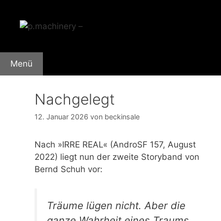
Zum
Inhalt
springen
Menü
Nachgelegt
12. Januar 2026
von
beckinsale
Nach »IRRE REAL« (AndroSF 157, August
2022) liegt nun der zweite Storyband von
Bernd Schuh vor:
Träume lügen nicht. Aber die
ganze Wahrheit eines Traums