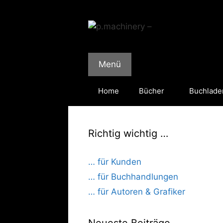
Zum
Inhalt
springen
Menü
Home
Bücher
Buchlade
Richtig wichtig …
… für Kunden
… für Buchhandlungen
… für Autoren & Grafiker
Neueste Beiträge