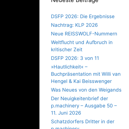
DSFP 2026: Die Ergebnisse
Nachtrag: KLP 2026
Neue REISSWOLF-Nummern
Weltflucht und Aufbruch in
kritischer Zeit
DSFP 2026: 3 von 11
»Hautlichkeit« –
Buchpräsentation mit Willi van
Hengel & Kai Beisswenger
Was Neues von den Weigands
Der Neuigkeitenbrief der
p.machinery – Ausgabe 50 –
11. Juni 2026
Schatzdorfers Dritter in der
p.machinery