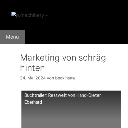
Zum
Inhalt
springen
Menü
Marketing von schräg
hinten
24. Mai 2024
von
beckinsale
Buchtrailer: Restwelt von Hand-Dieter
Eberhard