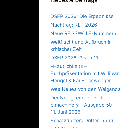
DSFP 2026: Die Ergebnisse
Nachtrag: KLP 2026
Neue REISSWOLF-Nummern
Weltflucht und Aufbruch in
kritischer Zeit
DSFP 2026: 3 von 11
»Hautlichkeit« –
Buchpräsentation mit Willi van
Hengel & Kai Beisswenger
Was Neues von den Weigands
Der Neuigkeitenbrief der
p.machinery – Ausgabe 50 –
11. Juni 2026
Schatzdorfers Dritter in der
p.machinery