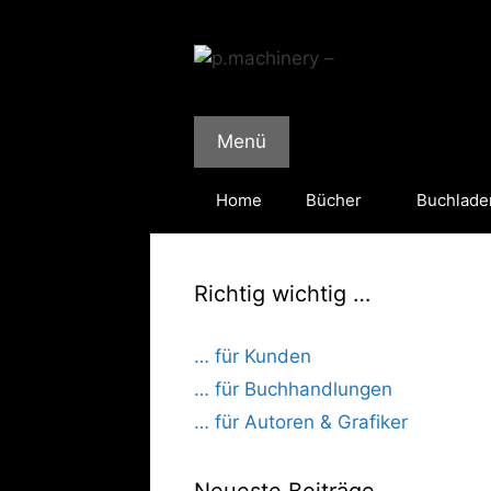
Zum
Inhalt
springen
Menü
Home
Bücher
Buchlade
Richtig wichtig …
… für Kunden
… für Buchhandlungen
… für Autoren & Grafiker
Neueste Beiträge