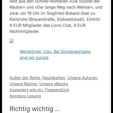
liest aus den Schiller-Romanen »Die Stunde der
Räuber« und »Der lange Weg nach Weimar«, und
zwar um 19 Uhr im Siegfried-Buback-Saal zu
Karlsruhe (Brauerstraße, Südweststadt). Eintritt:
8 EUR Mitglieder des Lions Club, 9 EUR
Nichtmitglieder.
Weinbörner, Udo, Bei Sonnenaufgang
sind wir zurück
Kategorien
Außer der Reihe
,
Neuigkeiten
,
Unsere Autoren
,
Unsere Bücher
,
Unsere eBooks
Inszeniert wie ein Theaterstück
Apropos Lesung
Richtig wichtig …