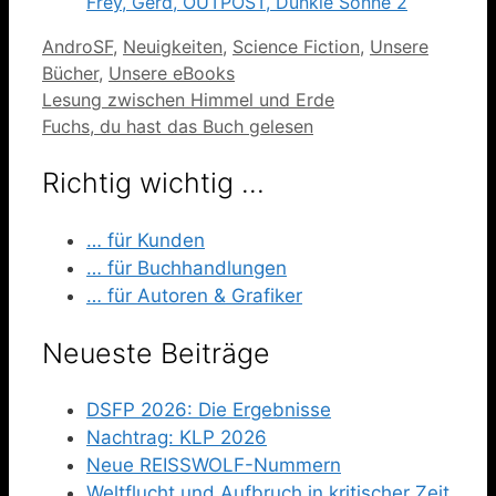
Frey, Gerd, OUTPOST, Dunkle Sonne 2
Kategorien
AndroSF
,
Neuigkeiten
,
Science Fiction
,
Unsere
Bücher
,
Unsere eBooks
Lesung zwischen Himmel und Erde
Fuchs, du hast das Buch gelesen
Richtig wichtig …
… für Kunden
… für Buchhandlungen
… für Autoren & Grafiker
Neueste Beiträge
DSFP 2026: Die Ergebnisse
Nachtrag: KLP 2026
Neue REISSWOLF-Nummern
Weltflucht und Aufbruch in kritischer Zeit