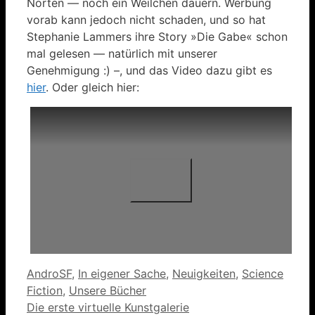
Norten — noch ein Weilchen dauern. Werbung
vorab kann jedoch nicht schaden, und so hat
Stephanie Lammers ihre Story »Die Gabe« schon
mal gelesen — natürlich mit unserer
Genehmigung :) –, und das Video dazu gibt es
hier
. Oder gleich hier:
Kategorien
AndroSF
,
In eigener Sache
,
Neuigkeiten
,
Science
Fiction
,
Unsere Bücher
Die erste virtuelle Kunstgalerie