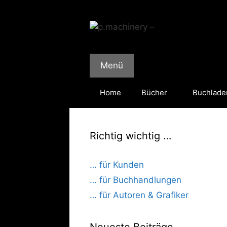
Zum
Inhalt
springen
Menü
Home
Bücher
Buchlade
Richtig wichtig …
… für Kunden
… für Buchhandlungen
… für Autoren & Grafiker
Neueste Beiträge