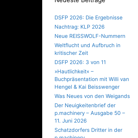
DSFP 2026: Die Ergebnisse
Nachtrag: KLP 2026
Neue REISSWOLF-Nummern
Weltflucht und Aufbruch in
kritischer Zeit
DSFP 2026: 3 von 11
»Hautlichkeit« –
Buchpräsentation mit Willi van
Hengel & Kai Beisswenger
Was Neues von den Weigands
Der Neuigkeitenbrief der
p.machinery – Ausgabe 50 –
11. Juni 2026
Schatzdorfers Dritter in der
p.machinery