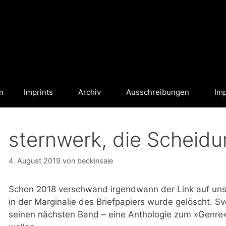
n
Imprints
Archiv
Ausschreibungen
Im
sternwerk, die Scheid
4. August 2019
von
beckinsale
Schon 2018 verschwand irgendwann der Link auf uns
in der Marginalie des Briefpapiers wurde gelöscht. Sve
seinen nächsten Band – eine Anthologie zum »Genre«