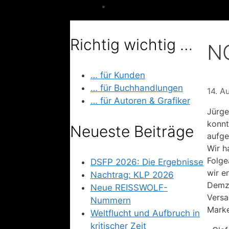
Richtig wichtig …
NO
… für Kunden
… für Buchhandlungen
14. A
… für Autoren & Grafiker
Jürge
konnt
Neueste Beiträge
aufge
Wir h
Folge
DSFP 2026: Die Ergebnisse
wir e
Nachtrag: KLP 2026
Demzu
Neue REISSWOLF-
Versa
Nummern
Marke
Weltflucht und Aufbruch in
kritischer Zeit