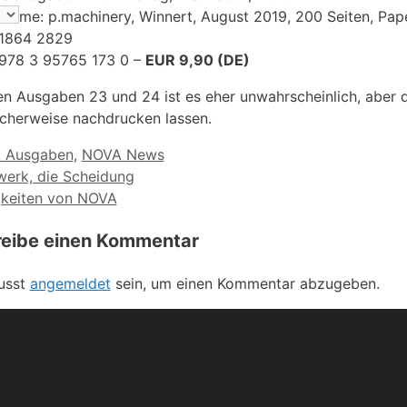
ahme: p.machinery, Winnert, August 2019, 200 Seiten, Pa
 1864 2829
978 3 95765 173 0 –
EUR 9,90 (DE)
en Ausgaben 23 und 24 ist es eher unwahrscheinlich, aber
cherweise nachdrucken lassen.
orien
 Ausgaben
,
NOVA News
werk, die Scheidung
keiten von NOVA
reibe einen Kommentar
usst
angemeldet
sein, um einen Kommentar abzugeben.