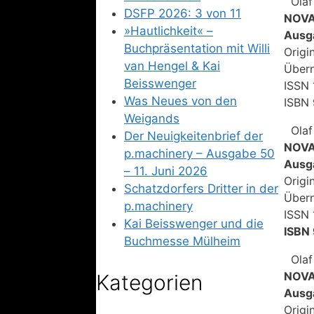
Olaf
DSFP 2026: 3 von 11
NOVA 
»Hautlichkeit« –
Ausg
Buchpräsentation mit Willi
Origi
van Hengel & Kai
Übern
Beisswenger
ISSN
Was Neues von den
ISBN 
Weigands
Olaf
Der Neuigkeitenbrief der
NOVA 
p.machinery – Ausgabe 50
Ausg
– 11. Juni 2026
Origi
Schatzdorfers Dritter in der
Übern
p.machinery
ISSN
Kai Beisswenger und die
ISBN 
Buchmesse Mülheim
Olaf
NOVA 
Kategorien
Ausg
Origi