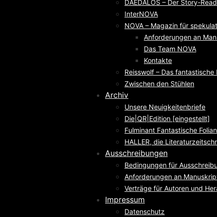
DAEDALOS – Der Story-Reade
InterNOVA
NOVA – Magazin für spekulati
Anforderungen an Man
Das Team NOVA
Kontakte
Reisswolf – Das fantastisch
Zwischen den Stühlen
Archiv
Unsere Neuigkeitenbriefe
Die|QR|Edition [eingestellt]
Fulminant Fantastische Folian
HALLER, die Literaturzeitschri
Ausschreibungen
Bedingungen für Ausschreib
Anforderungen an Manuskrip
Verträge für Autoren und He
Impressum
Datenschutz