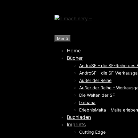
Zum
Inhalt
springen
Menü
Home
Bücher
AndroSF – die SF-Reihe des
AndroSF – die SF-Werkausga
Außer der Reihe
Außer der Reihe – Werkausga
Die Welten der SF
Ikebana
ErlebnisMalta – Malta erleben
Buchladen
Imprints
Cutting Edge