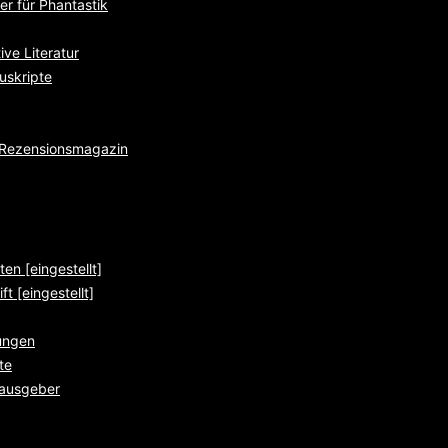
r für Phantastik
ve Literatur
uskripte
e Rezensionsmagazin
ten [eingestellt]
ft [eingestellt]
ungen
te
rausgeber