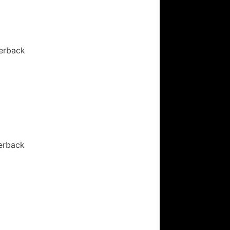
perback
erback