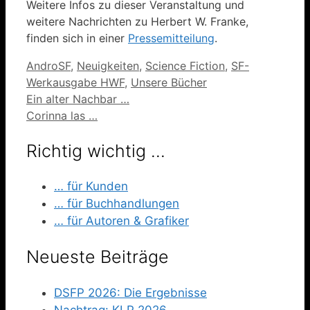
Weitere Infos zu dieser Veranstaltung und
weitere Nachrichten zu Herbert W. Franke,
finden sich in einer
Pressemitteilung
.
Kategorien
AndroSF
,
Neuigkeiten
,
Science Fiction
,
SF-
Werkausgabe HWF
,
Unsere Bücher
Ein alter Nachbar …
Corinna las …
Richtig wichtig …
… für Kunden
… für Buchhandlungen
… für Autoren & Grafiker
Neueste Beiträge
DSFP 2026: Die Ergebnisse
Nachtrag: KLP 2026