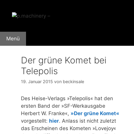
Zum
Inhalt
springen
Menü
Der grüne Komet bei
Telepolis
19. Januar 2015
von
beckinsale
Des Heise-Verlags »Telepolis« hat den
ersten Band der »SF-Werkausgabe
Herbert W. Franke«,
»Der grüne Komet«
vorgestellt:
hier
. Anlass ist nicht zuletzt
das Erscheinen des Kometen »Lovejoy«