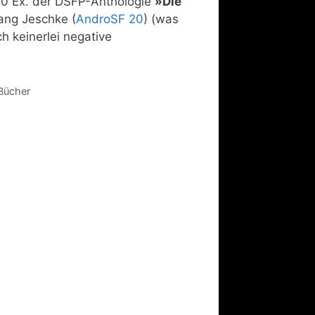
0 Ex. der DSFP-Anthologie
»Die
gang Jeschke (
AndroSF 20
) (was
ch keinerlei negative
Bücher