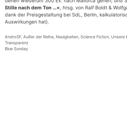
denen wiederum 300 Ex. nach Mallorca gehen; und 3
Stille nach dem Ton …«
, hrsg. von Ralf Boldt & Wolf
dank der Preisgestaltung bei SdL, Berlin, kalkulatoris
Auswirkungen hat).
Kategorien
AndroSF
,
Außer der Reihe
,
Neuigkeiten
,
Science Fiction
,
Unsere 
Transparenz
Blue Sunday