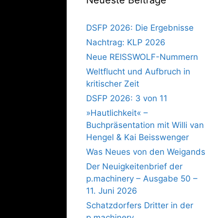
DSFP 2026: Die Ergebnisse
Nachtrag: KLP 2026
Neue REISSWOLF-Nummern
Weltflucht und Aufbruch in
kritischer Zeit
DSFP 2026: 3 von 11
»Hautlichkeit« –
Buchpräsentation mit Willi van
Hengel & Kai Beisswenger
Was Neues von den Weigands
Der Neuigkeitenbrief der
p.machinery – Ausgabe 50 –
11. Juni 2026
Schatzdorfers Dritter in der
p.machinery