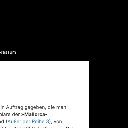
pressum
 in Auftrag gegeben, die man
plare der
»Mallorca-
ad (
Außer der Reihe 3
), von