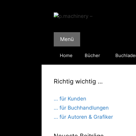
Zum
Inhalt
springen
Menü
Home
Bücher
Buchlade
Richtig wichtig …
… für Kunden
… für Buchhandlungen
… für Autoren & Grafiker
Neueste Beiträge