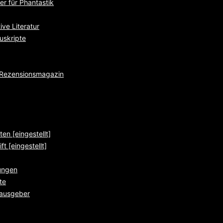
r für Phantastik
ve Literatur
uskripte
e Rezensionsmagazin
ten [eingestellt]
ft [eingestellt]
ungen
te
rausgeber