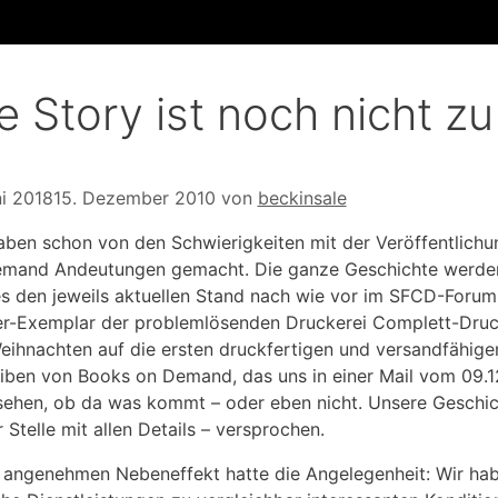
e Story ist noch nicht z
ni 2018
15. Dezember 2010
von
beckinsale
aben schon von den Schwierigkeiten mit der Veröffentlich
mand Andeutungen gemacht. Die ganze Geschichte werden w
es den jeweils aktuellen Stand nach wie vor im SFCD-Forum.
r-Exemplar der problemlösenden Druckerei Complett-Druck
eihnachten auf die ersten druckfertigen und versandfähige
iben von Books on Demand, das uns in einer Mail vom 09.1
sehen, ob da was kommt – oder eben nicht. Unsere Geschich
r Stelle mit allen Details – versprochen.
 angenehmen Nebeneffekt hatte die Angelegenheit: Wir hab