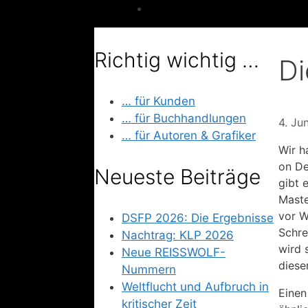
Richtig wichtig …
Di
… für Kunden
… für Buchhandlungen
4. Ju
… für Autoren & Grafiker
Wir h
on De
Neueste Beiträge
gibt 
Maste
vor W
DSFP 2026: Die Ergebnisse
Schre
Nachtrag: KLP 2026
wird 
Neue REISSWOLF-
diese
Nummern
Weltflucht und Aufbruch in
Einen
kritischer Zeit