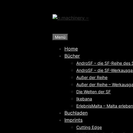
Zum
Inhalt
springen
Menü
Home
Bücher
AndroSF – die SF-Reihe des
AndroSF – die SF-Werkausga
Außer der Reihe
Außer der Reihe – Werkausga
Die Welten der SF
Ikebana
ErlebnisMalta – Malta erleben
Buchladen
Imprints
Cutting Edge