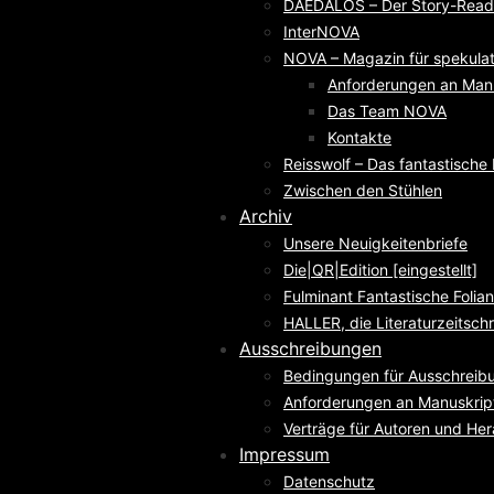
DAEDALOS – Der Story-Reade
InterNOVA
NOVA – Magazin für spekulati
Anforderungen an Man
Das Team NOVA
Kontakte
Reisswolf – Das fantastisch
Zwischen den Stühlen
Archiv
Unsere Neuigkeitenbriefe
Die|QR|Edition [eingestellt]
Fulminant Fantastische Folian
HALLER, die Literaturzeitschri
Ausschreibungen
Bedingungen für Ausschreib
Anforderungen an Manuskrip
Verträge für Autoren und He
Impressum
Datenschutz