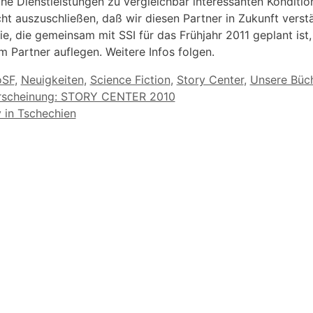
che Dienstleistungen zu vergleichbar interessanten Konditio
icht auszuschließen, daß wir diesen Partner in Zukunft verst
gie, die gemeinsam mit SSI für das Frühjahr 2011 geplant is
m Partner auflegen. Weitere Infos folgen.
orien
oSF
,
Neuigkeiten
,
Science Fiction
,
Story Center
,
Unsere Büc
rscheinung: STORY CENTER 2010
 in Tschechien