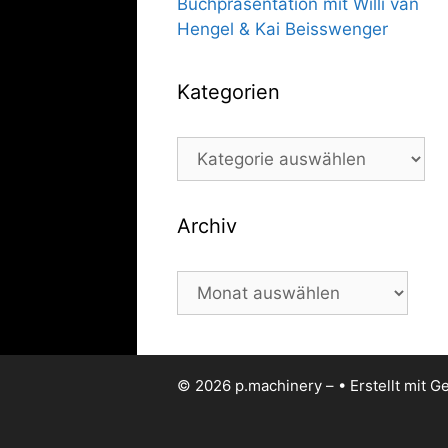
Buchpräsentation mit Willi van
Hengel & Kai Beisswenger
Kategorien
Kategorien
Archiv
Archiv
© 2026 p.machinery –
• Erstellt mit
Ge