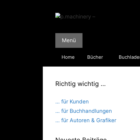
Zum
Inhalt
springen
Menü
Home
Bücher
Buchlade
Richtig wichtig …
… für Kunden
… für Buchhandlungen
… für Autoren & Grafiker
Neueste Beiträge