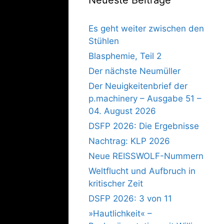
Es geht weiter zwischen den
Stühlen
Blasphemie, Teil 2
Der nächste Neumüller
Der Neuigkeitenbrief der
p.machinery – Ausgabe 51 –
04. August 2026
DSFP 2026: Die Ergebnisse
Nachtrag: KLP 2026
Neue REISSWOLF-Nummern
Weltflucht und Aufbruch in
kritischer Zeit
DSFP 2026: 3 von 11
»Hautlichkeit« –