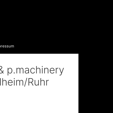
pressum
& p.machinery
lheim/Ruhr