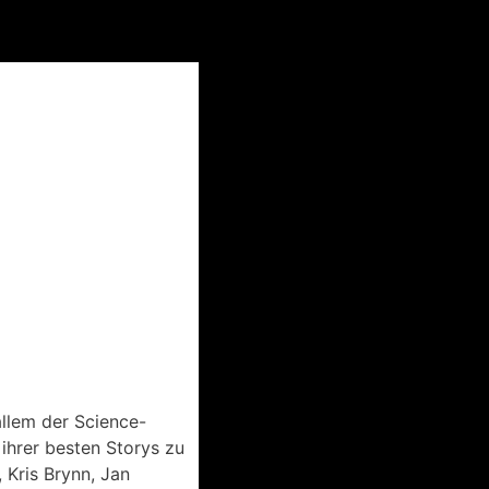
allem der Science-
 ihrer besten Storys zu
 Kris Brynn, Jan