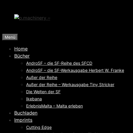
Zum
Inhalt
springen
Menü
Home
Bücher
AndroSF – die SF-Reihe des SFCD
AndroSF – die SF-Werkausgabe Herbert W. Franke
Außer der Reihe
Außer der Reihe – Werkausgabe Tiny Stricker
Die Welten der SF
Ikebana
ErlebnisMalta – Malta erleben
Buchladen
Imprints
Cutting Edge