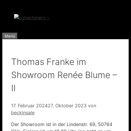
Zum
Inhalt
springen
Menü
Thomas Franke im
Showroom Renée Blume –
II
17. Februar 2024
27. Oktober 2023
von
beckinsale
Der Showroom ist in der Lindenstr. 69, 50764