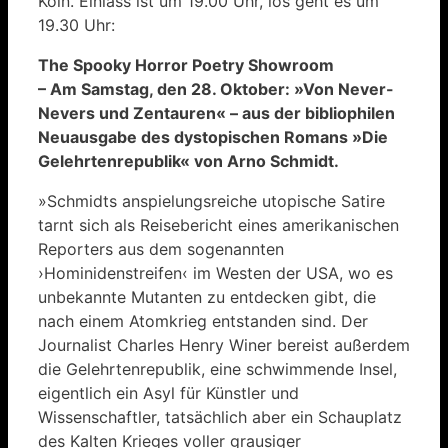
Köln. Einlass ist um 19.00 Uhr, los geht es um
19.30 Uhr:
The Spooky Horror Poetry Showroom
– Am Samstag, den 28. Oktober: »Von Never-
Nevers und Zentauren« – aus der bibliophilen
Neuausgabe des dystopischen Romans »Die
Gelehrtenrepublik« von Arno Schmidt.
»Schmidts anspielungsreiche utopische Satire
tarnt sich als Reisebericht eines amerikanischen
Reporters aus dem sogenannten
›Hominidenstreifen‹ im Westen der USA, wo es
unbekannte Mutanten zu entdecken gibt, die
nach einem Atomkrieg entstanden sind. Der
Journalist Charles Henry Winer bereist außerdem
die Gelehrtenrepublik, eine schwimmende Insel,
eigentlich ein Asyl für Künstler und
Wissenschaftler, tatsächlich aber ein Schauplatz
des Kalten Krieges voller grausiger