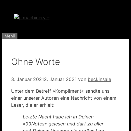
Zum
Inhalt
springen
Menü
Ohne Worte
3. Januar 2021
2. Januar 2021
von
beckinsale
Unter dem Betreff »Kompliment« sandte uns
einer unserer Autoren eine Nachricht von einem
Leser, die er erhielt:
Letzte Nacht habe ich in Deinen
»99Notes« gelesen und darf zu aller
erst Deinem Verleger ein großes Lob