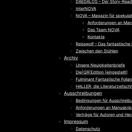
DAEDALOS – Der Story-Reade
InterNOVA
NOVA – Magazin für spekulati
Anforderungen an Man
Das Team NOVA
Kontakte
Reisswolf – Das fantastisch
Zwischen den Stühlen
Archiv
Unsere Neuigkeitenbriefe
Die|QR|Edition [eingestellt]
Fulminant Fantastische Folian
HALLER, die Literaturzeitschri
Ausschreibungen
Bedingungen für Ausschreib
Anforderungen an Manuskrip
Verträge für Autoren und He
Impressum
Datenschutz