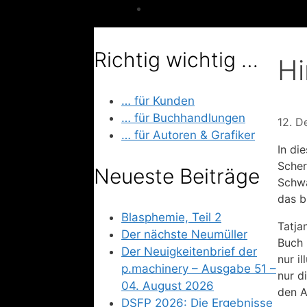
Richtig wichtig …
Hi
… für Kunden
… für Buchhandlungen
12. 
… für Autoren & Grafiker
In di
Scher
Neueste Beiträge
Schwa
das b
Blasphemie, Teil 2
Tatja
Der nächste Neumüller
Buch 
Der Neuigkeitenbrief der
nur i
p.machinery – Ausgabe 51 –
nur d
04. August 2026
den A
DSFP 2026: Die Ergebnisse