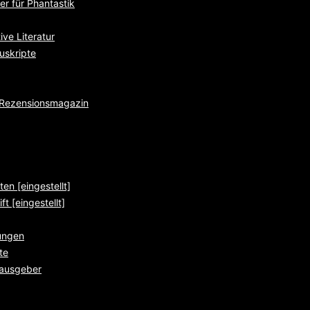
r für Phantastik
ve Literatur
uskripte
e Rezensionsmagazin
ten [eingestellt]
ft [eingestellt]
ungen
te
rausgeber