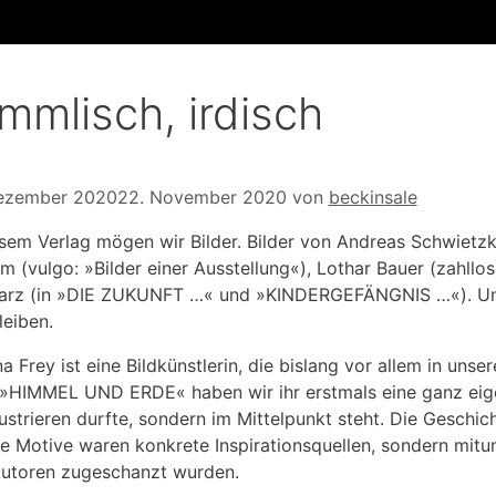
mmlisch, irdisch
Dezember 2020
22. November 2020
von
beckinsale
esem Verlag mögen wir Bilder. Bilder von Andreas Schwietzk
m (vulgo: »Bilder einer Ausstellung«), Lothar Bauer (zahllos
rz (in »DIE ZUKUNFT …« und »KINDERGEFÄNGNIS …«). Und 
leiben.
na Frey ist eine Bildkünstlerin, die bislang vor allem in un
»HIMMEL UND ERDE« haben wir ihr erstmals eine ganz eigen
llustrieren durfte, sondern im Mittelpunkt steht. Die Geschic
ie Motive waren konkrete Inspirationsquellen, sondern mitu
utoren zugeschanzt wurden.