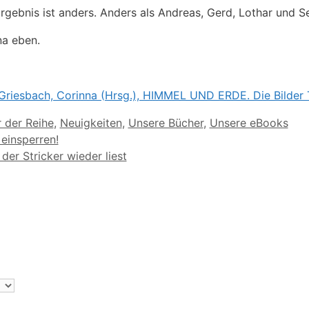
rgebnis ist anders. Anders als Andreas, Gerd, Lothar und S
na eben.
Griesbach, Corinna (Hrsg.), HIMMEL UND ERDE. Die Bilder 
orien
 der Reihe
,
Neuigkeiten
,
Unsere Bücher
,
Unsere eBooks
 einsperren!
der Stricker wieder liest