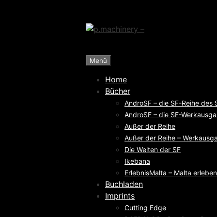
Zum
Inhalt
springen
Menü
Home
Bücher
AndroSF – die SF-Reihe des
AndroSF – die SF-Werkausga
Außer der Reihe
Außer der Reihe – Werkausga
Die Welten der SF
Ikebana
ErlebnisMalta – Malta erleben
Buchladen
Imprints
Cutting Edge