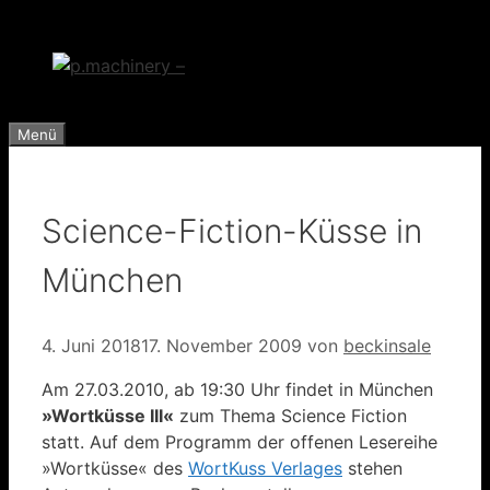
Zum
Inhalt
springen
Menü
Science-Fiction-Küsse in
München
4. Juni 2018
17. November 2009
von
beckinsale
Am 27.03.2010, ab 19:30 Uhr findet in München
»Wortküsse III«
zum Thema Science Fiction
statt. Auf dem Programm der offenen Lesereihe
»Wortküsse« des
WortKuss Verlages
stehen