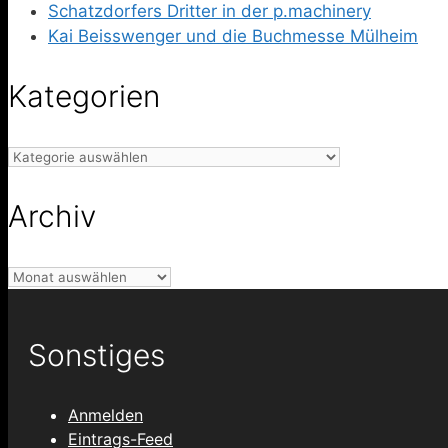
Schatzdorfers Dritter in der p.machinery
Kai Beisswenger und die Buchmesse Mülheim
Kategorien
Kategorien
Archiv
Archiv
Sonstiges
Anmelden
Eintrags-Feed