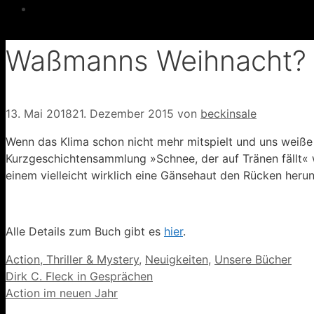
Waßmanns Weihnacht?
13. Mai 2018
21. Dezember 2015
von
beckinsale
Wenn das Klima schon nicht mehr mitspielt und uns weiße 
Kurzgeschichtensammlung »Schnee, der auf Tränen fällt« 
einem vielleicht wirklich eine Gänsehaut den Rücken heru
Alle Details zum Buch gibt es
hier
.
Kategorien
Action, Thriller & Mystery
,
Neuigkeiten
,
Unsere Bücher
Dirk C. Fleck in Gesprächen
Action im neuen Jahr