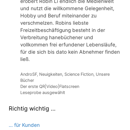
erobert Robin Li endlich die Medienwelt
und nutzt die willkommene Gelegenheit,
Hobby und Beruf miteinander zu
verschmelzen. Robins liebste
Freizeitbeschäftigung besteht in der
Verbreitung hanebüchener und
vollkommen frei erfundener Lebensläufe,
für die sich bis dato kein Abnehmer finden
ließ.
Kategorien
AndroSF
,
Neuigkeiten
,
Science Fiction
,
Unsere
Bücher
Der erste QR|Video|Flatscreen
Leseprobe ausgewählt
Richtig wichtig …
… für Kunden