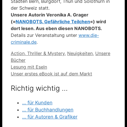
Städten Bern, Burgdorf, Thun und Solothurn in
der Schweiz statt.
Unsere Autorin Veronika A. Grager
(»
NANOBOTS. Gefährliche Teilchen
«) wird
dort lesen. Aus eben diesen NANOBOTS.
Details zur Veranstaltung unter
www.die-
criminale.de
.
Kategorien
Action, Thriller & Mystery
,
Neuigkeiten
,
Unsere
Bücher
Lesung mit Eseln
Unser erstes eBook ist auf dem Markt
Richtig wichtig …
… für Kunden
… für Buchhandlungen
… für Autoren & Grafiker