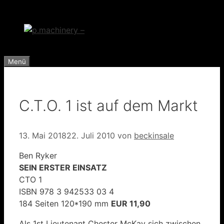
Zum
Inhalt
springen
Menü
C.T.O. 1 ist auf dem Markt
13. Mai 2018
22. Juli 2010
von
beckinsale
Ben Ryker
SEIN ERSTER EINSATZ
CTO 1
ISBN 978 3 942533 03 4
184 Seiten 120*190 mm
EUR 11,90
Als 1st Lieutenant Chester McKay sich zwischen