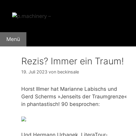
Zum
Inhalt
springen
Menü
Rezis? Immer ein Traum!
19. Juli 2023
von
beckinsale
Horst Illmer hat Marianne Labischs und
Gerd Scherms »Jenseits der Traumgrenze«
in phantastisch! 90 besprochen:
Und Hermann Urbanek, LiteraTour-