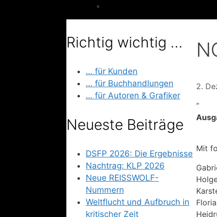
Richtig wichtig …
N
… für Kunden
… für Buchhandlungen
2. De
… für Autoren & Grafiker
“
Ausg
Neueste Beiträge
Mit f
DSFP 2026: Die Ergebnisse
Nachtrag: KLP 2026
Gabri
Neue REISSWOLF-
Holge
Nummern
Karst
Weltflucht und Aufbruch in
Flori
kritischer Zeit
Heidr