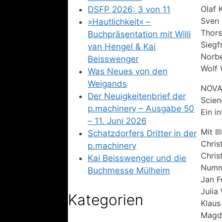
Olaf 
DSFP 2026: 3 von 11
Sven 
»Hautlichkeit« –
Thors
Buchpräsentation mit Willi
Siegf
van Hengel & Kai
Norbe
Beisswenger
Wolf 
Was Neues von den
Weigands
NOVA-
Der Neuigkeitenbrief der
Scien
p.machinery – Ausgabe 50
Ein i
– 11. Juni 2026
Mit Il
Schatzdorfers Dritter in der
Chris
p.machinery
Chris
Kai Beisswenger und die
Numm
Buchmesse Mülheim
Jan F
Julia
Kategorien
Klaus
Magd