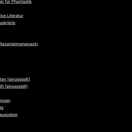
r für Phantastik
ve Literatur
uskripte
e Rezensionsmagazin
ten [eingestellt]
ft [eingestellt]
ungen
te
rausgeber