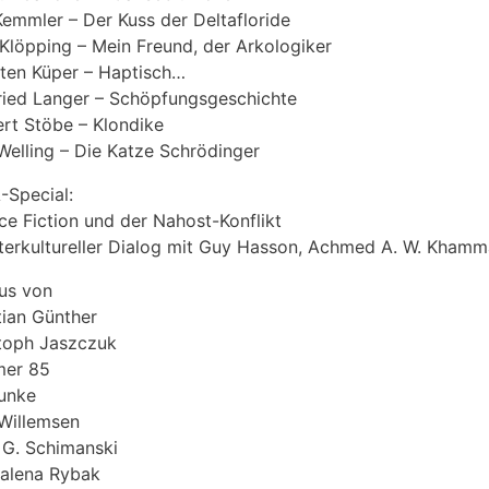
Kemmler – Der Kuss der Deltafloride
Klöpping – Mein Freund, der Arkologiker
ten Küper – Haptisch…
ried Langer – Schöpfungsgeschichte
rt Stöbe – Klondike
Welling – Die Katze Schrödinger
Special:
ce Fiction und der Nahost-Konflikt
nterkultureller Dialog mit Guy Hasson, Achmed A. W. Khamm
lus von
tian Günther
toph Jaszczuk
er 85
unke
 Willemsen
 G. Schimanski
alena Rybak