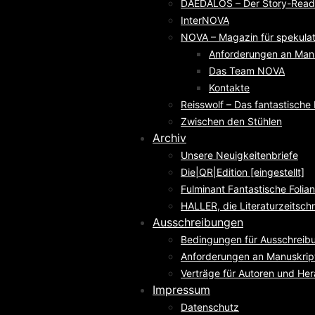
DAEDALOS – Der Story-Reade
InterNOVA
NOVA – Magazin für spekulati
Anforderungen an Man
Das Team NOVA
Kontakte
Reisswolf – Das fantastisch
Zwischen den Stühlen
Archiv
Unsere Neuigkeitenbriefe
Die|QR|Edition [eingestellt]
Fulminant Fantastische Folian
HALLER, die Literaturzeitschri
Ausschreibungen
Bedingungen für Ausschreib
Anforderungen an Manuskrip
Verträge für Autoren und He
Impressum
Datenschutz