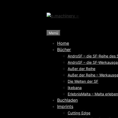
Zum
Inhalt
springen
Menü
Home
Bücher
AndroSF – die SF-Reihe des
AndroSF – die SF-Werkausga
Außer der Reihe
Außer der Reihe – Werkausga
Die Welten der SF
Ikebana
ErlebnisMalta – Malta erleben
Buchladen
Imprints
Cutting Edge