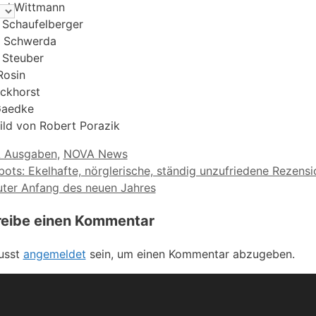
el Wittmann
p Schaufelberger
h Schwerda
 Steuber
Rosin
ckhorst
Gaedke
bild von Robert Porazik
orien
 Ausgaben
,
NOVA News
ots: Ekelhafte, nörglerische, ständig unzufriedene Rezensi
uter Anfang des neuen Jahres
reibe einen Kommentar
usst
angemeldet
sein, um einen Kommentar abzugeben.