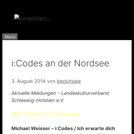
Zum
Inhalt
springen
Menü
i:Codes an der Nordsee
3. August 2014
von
beckinsale
Aktuelle Meldungen – Landeskulturverband
Schleswig-Holstein e.V.
QR-Codes in Cuxhaven
Michael Weisser – i:Codes / Ich erwarte dich